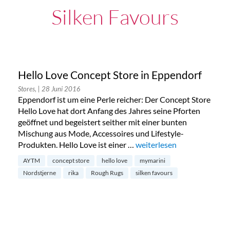
Silken Favours
Hello Love Concept Store in Eppendorf
Stores,
| 28 Juni 2016
Eppendorf ist um eine Perle reicher: Der Concept Store
Hello Love hat dort Anfang des Jahres seine Pforten
geöffnet und begeistert seither mit einer bunten
Mischung aus Mode, Accessoires und Lifestyle-
Produkten. Hello Love ist einer …
„Hello Love Concept Store
weiterlesen
AYTM
concept store
hello love
mymarini
Nordstjerne
rika
Rough Rugs
silken favours