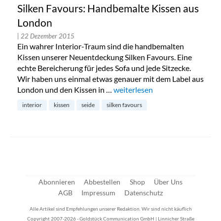
Silken Favours: Handbemalte Kissen aus
London
| 22 Dezember 2015
Ein wahrer Interior-Traum sind die handbemalten
Kissen unserer Neuentdeckung Silken Favours. Eine
echte Bereicherung für jedes Sofa und jede Sitzecke.
Wir haben uns einmal etwas genauer mit dem Label aus
London und den Kissen in …
„Silken Favours: Handbemalte 
weiterlesen
interior
kissen
seide
silken favours
Abonnieren
Abbestellen
Shop
Über Uns
AGB
Impressum
Datenschutz
Alle Artikel sind Empfehlungen unserer Redaktion. Wir sind nicht käuflich
Copyright 2007-2026 - Goldstück Communication GmbH | Linnicher Straße