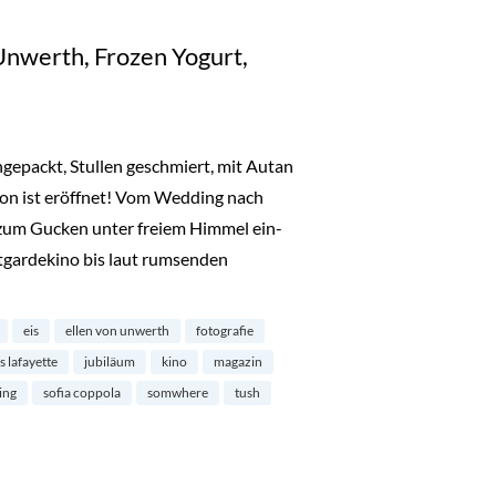
 Unwerth, Frozen Yogurt,
ngepackt, Stullen geschmiert, mit Autan
son ist eröffnet! Vom Wedding nach
 zum Gucken unter freiem Himmel ein-
gardekino bis laut rumsenden
, Ellen von Unwerth, Frozen Yogurt, Galeries Lafayette“
eis
ellen von unwerth
fotografie
s lafayette
jubiläum
kino
magazin
ing
sofia coppola
somwhere
tush