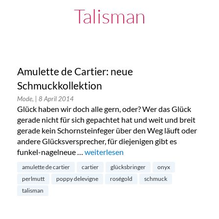
Talisman
Amulette de Cartier: neue
Schmuckkollektion
Mode,
| 8 April 2014
Glück haben wir doch alle gern, oder? Wer das Glück
gerade nicht für sich gepachtet hat und weit und breit
gerade kein Schornsteinfeger über den Weg läuft oder
andere Glücksversprecher, für diejenigen gibt es
funkel-nagelneue …
„Amulette de Cartier: neue Schmuckkoll
weiterlesen
amulette de cartier
cartier
glücksbringer
onyx
perlmutt
poppy delevigne
roségold
schmuck
talisman