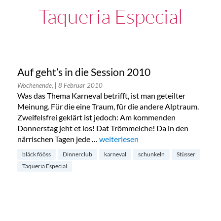
Taqueria Especial
Auf geht’s in die Session 2010
Wochenende,
| 8 Februar 2010
Was das Thema Karneval betrifft, ist man geteilter
Meinung. Für die eine Traum, für die andere Alptraum.
Zweifelsfrei geklärt ist jedoch: Am kommenden
Donnerstag jeht et los! Dat Trömmelche! Da in den
närrischen Tagen jede …
„Auf geht’s in die Session 2010“
weiterlesen
bläck fööss
Dinnerclub
karneval
schunkeln
Stüsser
Taqueria Especial