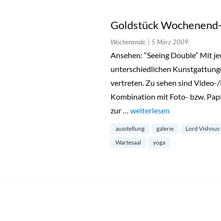
Goldstück Wochenend-
Wochenende,
| 5 März 2009
Ansehen: “Seeing Double” Mit je
unterschiedlichen Kunstgattunge
vertreten. Zu sehen sind Video-/
Kombination mit Foto- bzw. Papi
zur …
„Goldstück Wochenend-Pl
weiterlesen
ausstellung
galerie
Lord Vishnus
Wartesaal
yoga