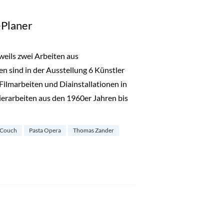
Planer
weils zwei Arbeiten aus
n sind in der Ausstellung 6 Künstler
Filmarbeiten und Diainstallationen in
erarbeiten aus den 1960er Jahren bis
aner“
 Couch
Pasta Opera
Thomas Zander