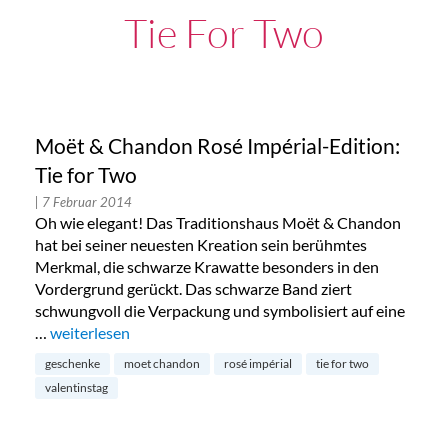
Tie For Two
Moët & Chandon Rosé Impérial-Edition:
Tie for Two
| 7 Februar 2014
Oh wie elegant! Das Traditionshaus Moët & Chandon
hat bei seiner neuesten Kreation sein berühmtes
Merkmal, die schwarze Krawatte besonders in den
Vordergrund gerückt. Das schwarze Band ziert
schwungvoll die Verpackung und symbolisiert auf eine
…
„Moët & Chandon Rosé Impérial-Edition: Tie for Two“
weiterlesen
geschenke
moet chandon
rosé impérial
tie for two
valentinstag