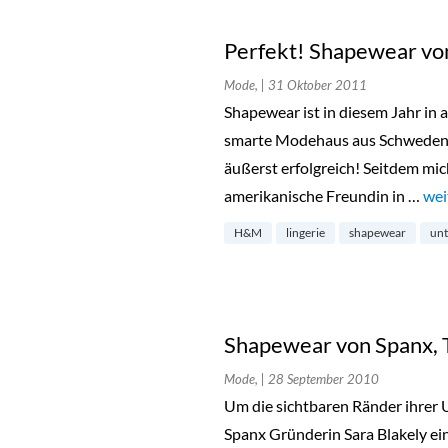
Perfekt! Shapewear v
Mode,
| 31 Oktober 2011
Shapewear ist in diesem Jahr in 
smarte Modehaus aus Schwede
äußerst erfolgreich! Seitdem mic
amerikanische Freundin in …
„Pe
wei
H&M
lingerie
shapewear
unt
Shapewear von Spanx, 
Mode,
| 28 September 2010
Um die sichtbaren Ränder ihrer U
Spanx Gründerin Sara Blakely ei