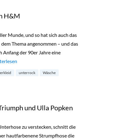
on H&M
aller Munde, und so hat sich auch das
n dem Thema angenommen – und das
h Anfang der 90er Jahre eine
rfekt! Shapewear von H&M“
terlesen
erkleid
unterrock
Wäsche
Triumph und Ulla Popken
nterhose zu verstecken, schnitt die
ner hautfarbenene Strumpfhose die