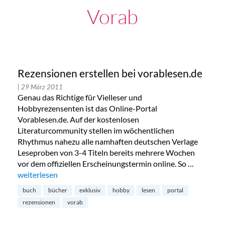
Vorab
Rezensionen erstellen bei vorablesen.de
| 29 März 2011
Genau das Richtige für Vielleser und
Hobbyrezensenten ist das Online-Portal
Vorablesen.de. Auf der kostenlosen
Literaturcommunity stellen im wöchentlichen
Rhythmus nahezu alle namhaften deutschen Verlage
Leseproben von 3-4 Titeln bereits mehrere Wochen
vor dem offiziellen Erscheinungstermin online. So …
„Rezensionen erstellen bei vorablesen.de“
weiterlesen
buch
bücher
exklusiv
hobby
lesen
portal
rezensionen
vorab