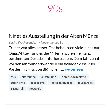
90s
Nineties Ausstellung in der Alten Münze
Berlin, Wochenende,
| 9 November 2018
Früher war alles besser. Das behaupten viele, nicht nur
Oma. Aktuell sind es die Millenials, die einer ganz
bestimmten Dekade hinterhertrauern. Dem Jahrzehnt
vor der Jahrhundertwende. Kein Wunder, dass 90er
Parties mit Hits von Blümchen, …
„Nineties Ausstellung in d
weiterlesen
90s
alte münze
ausstellung
danielle de piciotto
geschichte
gregor gysi
kulturgeschichte
loveparade
Mauerfall
nostalgie