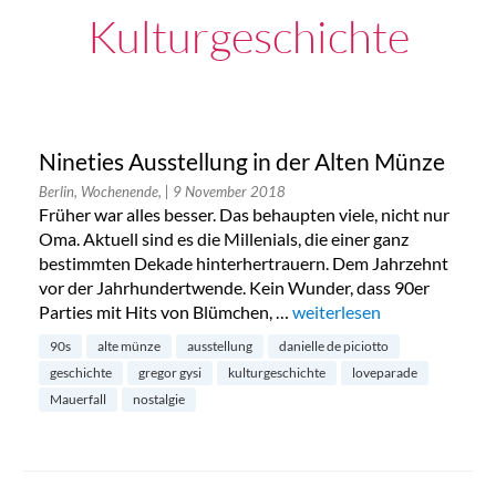
Kulturgeschichte
Nineties Ausstellung in der Alten Münze
Berlin, Wochenende,
| 9 November 2018
Früher war alles besser. Das behaupten viele, nicht nur
Oma. Aktuell sind es die Millenials, die einer ganz
bestimmten Dekade hinterhertrauern. Dem Jahrzehnt
vor der Jahrhundertwende. Kein Wunder, dass 90er
Parties mit Hits von Blümchen, …
„Nineties Ausstellung in d
weiterlesen
90s
alte münze
ausstellung
danielle de piciotto
geschichte
gregor gysi
kulturgeschichte
loveparade
Mauerfall
nostalgie