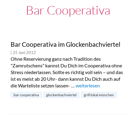
Bar Cooperativa
Bar Cooperativa im Glockenbachviertel
| 25 Juni 2012
Ohne Reservierung ganz nach Tradition des
"Zamrutschens" kannst Du Dich im Cooperativa ohne
Stress niederlassen. Sollte es richtig voll sein – und das
ist es meist ab 20 Uhr- dann kannst Du Dich auch auf
die Warteliste setzen lassen- …
„Bar Cooperativa im Glocken
weiterlesen
bar cooperativa
glockenbachviertel
grill lokal münchen