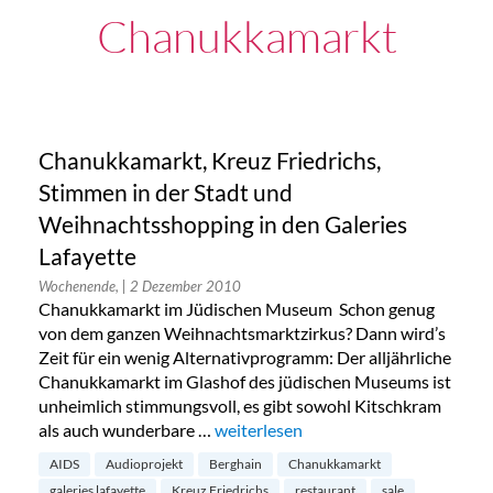
Chanukkamarkt
Chanukkamarkt, Kreuz Friedrichs,
Stimmen in der Stadt und
Weihnachtsshopping in den Galeries
Lafayette
Wochenende,
| 2 Dezember 2010
Chanukkamarkt im Jüdischen Museum Schon genug
von dem ganzen Weihnachtsmarktzirkus? Dann wird’s
Zeit für ein wenig Alternativprogramm: Der alljährliche
Chanukkamarkt im Glashof des jüdischen Museums ist
unheimlich stimmungsvoll, es gibt sowohl Kitschkram
als auch wunderbare …
„Chanukkamarkt, Kreuz Friedrichs, S
weiterlesen
AIDS
Audioprojekt
Berghain
Chanukkamarkt
galeries lafayette
Kreuz Friedrichs
restaurant
sale