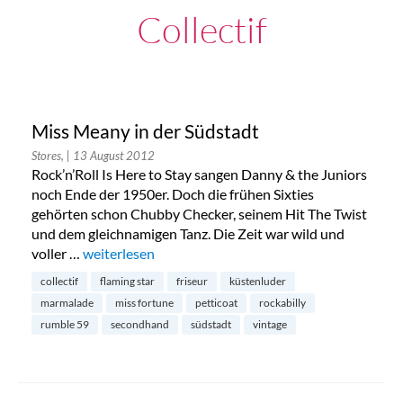
Collectif
Miss Meany in der Südstadt
Stores,
| 13 August 2012
Rock’n’Roll Is Here to Stay sangen Danny & the Juniors
noch Ende der 1950er. Doch die frühen Sixties
gehörten schon Chubby Checker, seinem Hit The Twist
und dem gleichnamigen Tanz. Die Zeit war wild und
voller …
„Miss Meany in der Südstadt“
weiterlesen
collectif
flaming star
friseur
küstenluder
marmalade
miss fortune
petticoat
rockabilly
rumble 59
secondhand
südstadt
vintage