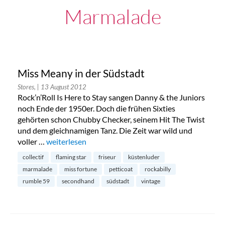
Marmalade
Miss Meany in der Südstadt
Stores,
| 13 August 2012
Rock’n’Roll Is Here to Stay sangen Danny & the Juniors
noch Ende der 1950er. Doch die frühen Sixties
gehörten schon Chubby Checker, seinem Hit The Twist
und dem gleichnamigen Tanz. Die Zeit war wild und
voller …
„Miss Meany in der Südstadt“
weiterlesen
collectif
flaming star
friseur
küstenluder
marmalade
miss fortune
petticoat
rockabilly
rumble 59
secondhand
südstadt
vintage