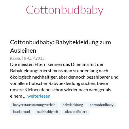
Cottonbudbaby
Cottonbudbaby: Babybekleidung zum
Ausleihen
Kinder,
| 8 April 2015
Die meisten Eltern kennen das Dilemma mit der
Babykleidung: zuerst muss man stundenlang nach
ökologisch nachhaltiger, aber dennoch bezahlbarer und
vor allem hübscher Babybekleidung suchen, bevor
unsere Kleinen dann schon wieder nach weniger als
einem …
„Cottonbudbaby: Babybekleidung zum Ausleihen“
weiterlesen
babyerstausstattungsverleih
babykleidung
cottonbudbaby
loud proud
nachhaltigkeit
ökozertifiziert