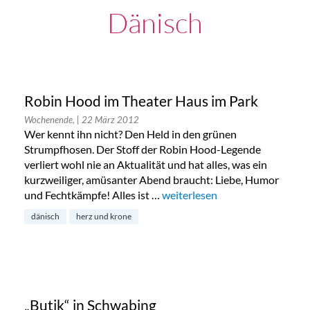
Dänisch
Robin Hood im Theater Haus im Park
Wochenende,
| 22 März 2012
Wer kennt ihn nicht? Den Held in den grünen
Strumpfhosen. Der Stoff der Robin Hood-Legende
verliert wohl nie an Aktualität und hat alles, was ein
kurzweiliger, amüsanter Abend braucht: Liebe, Humor
und Fechtkämpfe! Alles ist …
„Robin Hood im Theater Haus 
weiterlesen
dänisch
herz und krone
„Butik“ in Schwabing