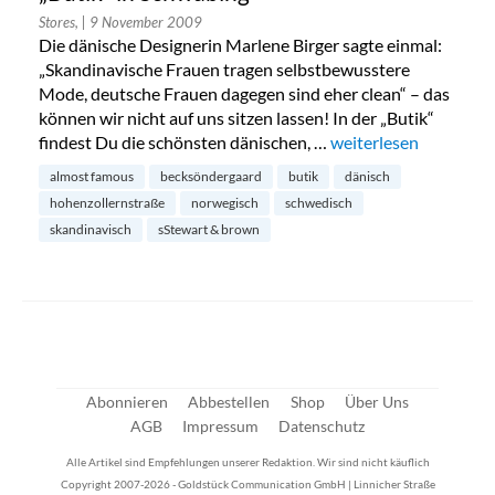
Stores,
| 9 November 2009
Die dänische Designerin Marlene Birger sagte einmal:
„Skandinavische Frauen tragen selbstbewusstere
Mode, deutsche Frauen dagegen sind eher clean“ – das
können wir nicht auf uns sitzen lassen! In der „Butik“
findest Du die schönsten dänischen, …
„„Butik“ in Schwabing
weiterlesen
almost famous
becksöndergaard
butik
dänisch
hohenzollernstraße
norwegisch
schwedisch
skandinavisch
sStewart & brown
Abonnieren
Abbestellen
Shop
Über Uns
AGB
Impressum
Datenschutz
Alle Artikel sind Empfehlungen unserer Redaktion. Wir sind nicht käuflich
Copyright 2007-2026 - Goldstück Communication GmbH | Linnicher Straße