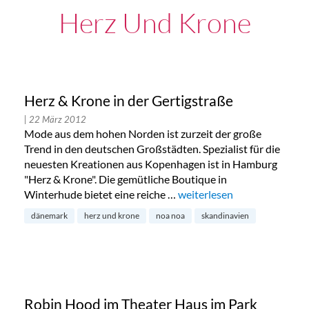
Herz Und Krone
Herz & Krone in der Gertigstraße
| 22 März 2012
Mode aus dem hohen Norden ist zurzeit der große
Trend in den deutschen Großstädten. Spezialist für die
neuesten Kreationen aus Kopenhagen ist in Hamburg
"Herz & Krone". Die gemütliche Boutique in
Winterhude bietet eine reiche …
„Herz & Krone in der Gertig
weiterlesen
dänemark
herz und krone
noa noa
skandinavien
Robin Hood im Theater Haus im Park