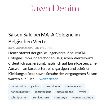
Dawn Denim
Saison Sale bei MATA Cologne im
Belgischen Viertel
Köln, Wochenende,
| 30 Juli 2020
Heute startet der große Lagerverkauf bei MATA
Cologne. Im wunderschönen Belgischen Viertel wird
ordentlich ausgeräumt, natürlich auf Eure Kosten. Eine
Auswahl an kuratierten, einzigartigen und schönen
Kleidungsstücke sowie Schuhe der vergangenen Saison
warten auf Euch. …
„Saison Sale bei MATA Cologne im Belgis
weiterlesen
baumundpferdegarten
dawn denim
erika cavallini
hannes roether
lagerverkauf
mata cologne
myths
schnäppchen
semicouture
stine goya
womens attitude