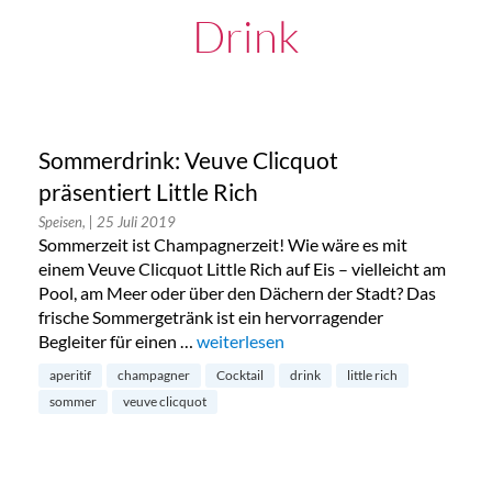
Drink
Sommerdrink: Veuve Clicquot
präsentiert Little Rich
Speisen,
| 25 Juli 2019
Sommerzeit ist Champagnerzeit! Wie wäre es mit
einem Veuve Clicquot Little Rich auf Eis – vielleicht am
Pool, am Meer oder über den Dächern der Stadt? Das
frische Sommergetränk ist ein hervorragender
Begleiter für einen …
„Sommerdrink: Veuve Clicquot präsentie
weiterlesen
aperitif
champagner
Cocktail
drink
little rich
sommer
veuve clicquot