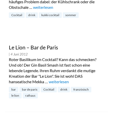
häufiges Problem dabei: der Kühlschrank oder die
Obstschale …
„Kukki – Cocktails aus der Flasche“
weiterlesen
Cocktail
drink
kukki cocktail
sommer
Le Lion – Bar de Paris
| 4 Juni 2012
Roter Basilikum im Cocktail? Kann das schmecken?
Und ob! Der Gin Basil Smash ist fast schon eine
lebende Legende. Ihren Ruhm verdankt die mutige
Kreation der Bar "Le Lion". Sie ist wohl DAS
hanseatische Mekka …
„Le Lion – Bar de Paris“
weiterlesen
bar
bar de paris
Cocktail
drink
französisch
le lion
rathaus