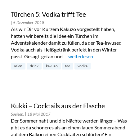
Türchen 5: Vodka trifft Tee
| 5 Dezember 2018
Als wir Dir vor Kurzem Kakuzo vorgestellt haben,
hatten wir bereits die Idee ein Türchen im
Adventskalender damit zu füllen, da der Tea-invused
Vodka auch als Heißgetränk perfekt in den Winter
passt. Gesagt, getan und …
„Türchen 5: Vodka trifft Tee“
weiterlesen
asien
drink
kakuzo
tee
vodka
Kukki – Cocktails aus der Flasche
Speisen,
| 18 Mai 2017
Der Sommer naht und die Nächte werden länger – Was
gibt es da schöneres als an einem lauen Sommerabend
auf dem Balkon einen Cocktail zu schlürfen? Ein