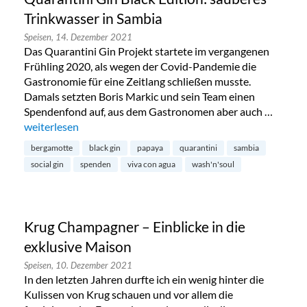
Trinkwasser in Sambia
Speisen,
14. Dezember 2021
Das Quarantini Gin Projekt startete im vergangenen
Frühling 2020, als wegen der Covid-Pandemie die
Gastronomie für eine Zeitlang schließen musste.
Damals setzten Boris Markic und sein Team einen
Spendenfond auf, aus dem Gastronomen aber auch …
„Quarantini Gin Black Edition: sauberes Trinkwasser in Samb
weiterlesen
bergamotte
black gin
papaya
quarantini
sambia
social gin
spenden
viva con agua
wash'n'soul
Krug Champagner – Einblicke in die
exklusive Maison
Speisen,
10. Dezember 2021
In den letzten Jahren durfte ich ein wenig hinter die
Kulissen von Krug schauen und vor allem die