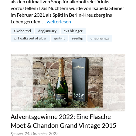
als den ultimativen Shop für alkoholfreie Drinks
vorzustellen? Das Nüchtern wurde von Isabella Steiner
im Februar 2021 als Späti in Berlin-Kreuzberg ins
Leben gerufen. …
„Der Online-Shop für alkoholfreie Drinks“
weiterlesen
alkoholfrei
dry january
eva biringer
girl walks out of a bar
quit-lit
seedlip
unabhängig
Adventsgewinne 2022: Eine Flasche
Moet & Chandon Grand Vintage 2015
Speisen,
24. Dezember 2022