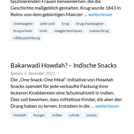
faszinierenden Frauen kennenlernen, die die
Geschichte maßgeblich gestalten. Krug wurde 1843 in
Reims von dem gebürtigen Mainzer …
„Krug Champagner – Ei
weiterlesen
champagner
julie cavil
krug
krug champagner
krug echoes
lvmh
maggie henriquez
maison krug
niklas paschburg
Bakarwadi Howdah? – Indische Snacks
Speisen,
5. Dezember 2021
Die „One Snack-One Meal“-Initiative von Howdah
Snacks spendet für jede verkaufte Packung ihrer
leckeren Knabbereien eine Schulmahlzeit in Indien.
Dies soll bewirken, dass mittellose Kinder, die aber den
Drang haben zu lernen, trotzdem in die …
„Bakarwadi Howdah
weiterlesen
howdah
hunger
indien
schule
snacks