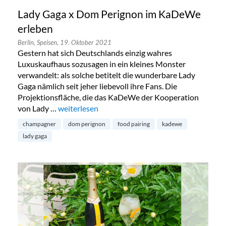
Lady Gaga x Dom Perignon im KaDeWe
erleben
Berlin,
Speisen,
19. Oktober 2021
Gestern hat sich Deutschlands einzig wahres
Luxuskaufhaus sozusagen in ein kleines Monster
verwandelt: als solche betitelt die wunderbare Lady
Gaga nämlich seit jeher liebevoll ihre Fans. Die
Projektionsfläche, die das KaDeWe der Kooperation
von Lady …
„Lady Gaga x Dom Perignon im KaDeWe erleben
weiterlesen
champagner
dom perignon
food pairing
kadewe
lady gaga