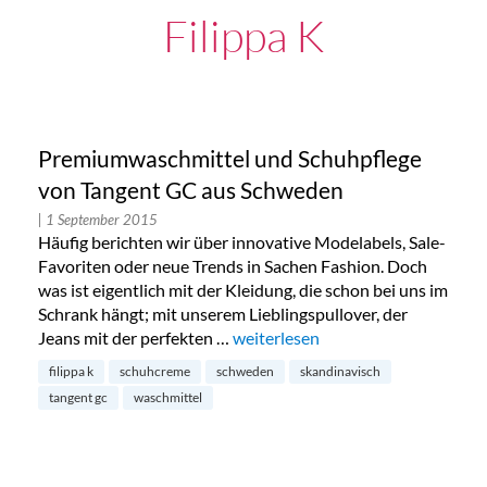
Filippa K
Premiumwaschmittel und Schuhpflege
von Tangent GC aus Schweden
| 1 September 2015
Häufig berichten wir über innovative Modelabels, Sale-
Favoriten oder neue Trends in Sachen Fashion. Doch
was ist eigentlich mit der Kleidung, die schon bei uns im
Schrank hängt; mit unserem Lieblingspullover, der
Jeans mit der perfekten …
„Premiumwaschmittel und Schuhp
weiterlesen
filippa k
schuhcreme
schweden
skandinavisch
tangent gc
waschmittel