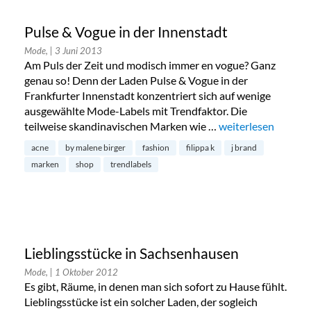
Pulse & Vogue in der Innenstadt
Mode,
| 3 Juni 2013
Am Puls der Zeit und modisch immer en vogue? Ganz
genau so! Denn der Laden Pulse & Vogue in der
Frankfurter Innenstadt konzentriert sich auf wenige
ausgewählte Mode-Labels mit Trendfaktor. Die
teilweise skandinavischen Marken wie …
„Pulse & Vogue in 
weiterlesen
acne
by malene birger
fashion
filippa k
j brand
marken
shop
trendlabels
Lieblingsstücke in Sachsenhausen
Mode,
| 1 Oktober 2012
Es gibt, Räume, in denen man sich sofort zu Hause fühlt.
Lieblingsstücke ist ein solcher Laden, der sogleich