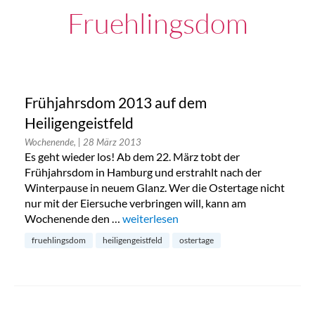
Fruehlingsdom
Frühjahrsdom 2013 auf dem
Heiligengeistfeld
Wochenende,
| 28 März 2013
Es geht wieder los! Ab dem 22. März tobt der
Frühjahrsdom in Hamburg und erstrahlt nach der
Winterpause in neuem Glanz. Wer die Ostertage nicht
nur mit der Eiersuche verbringen will, kann am
Wochenende den …
„Frühjahrsdom 2013 auf dem Heiligenge
weiterlesen
fruehlingsdom
heiligengeistfeld
ostertage