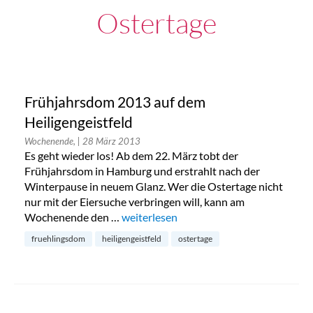
Ostertage
Frühjahrsdom 2013 auf dem
Heiligengeistfeld
Wochenende,
| 28 März 2013
Es geht wieder los! Ab dem 22. März tobt der
Frühjahrsdom in Hamburg und erstrahlt nach der
Winterpause in neuem Glanz. Wer die Ostertage nicht
nur mit der Eiersuche verbringen will, kann am
Wochenende den …
„Frühjahrsdom 2013 auf dem Heiligenge
weiterlesen
fruehlingsdom
heiligengeistfeld
ostertage