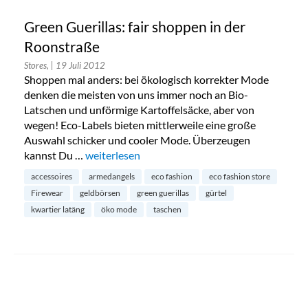
Green Guerillas: fair shoppen in der
Roonstraße
Stores,
| 19 Juli 2012
Shoppen mal anders: bei ökologisch korrekter Mode
denken die meisten von uns immer noch an Bio-
Latschen und unförmige Kartoffelsäcke, aber von
wegen! Eco-Labels bieten mittlerweile eine große
Auswahl schicker und cooler Mode. Überzeugen
kannst Du …
„Green Guerillas: fair shoppen in der Roonstra
weiterlesen
accessoires
armedangels
eco fashion
eco fashion store
Firewear
geldbörsen
green guerillas
gürtel
kwartier latäng
öko mode
taschen