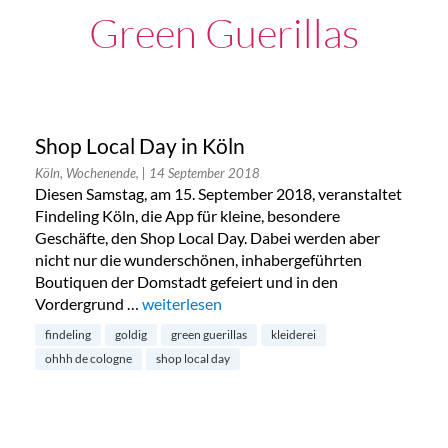
Green Guerillas
Shop Local Day in Köln
Köln, Wochenende,
| 14 September 2018
Diesen Samstag, am 15. September 2018, veranstaltet
Findeling Köln, die App für kleine, besondere
Geschäfte, den Shop Local Day. Dabei werden aber
nicht nur die wunderschönen, inhabergeführten
Boutiquen der Domstadt gefeiert und in den
Vordergrund …
„Shop Local Day in Köln“
weiterlesen
findeling
goldig
green guerillas
kleiderei
ohhh de cologne
shop local day