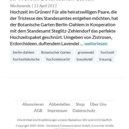
Wochenende,
| 11 April 2011
Hochzeit im Grünen! Für alle heiratswilligen Paare, die
der Tristesse des Standesamtes entgehen möchten, hat
der Botanische Garten Berlin-Dahlem in Kooperation
mit dem Standesamt Steglitz-Zehlendorf das perfekte
Hochzeitspaket geschnürt. Umgeben von Zistrosen,
Erdorchideen, duftendem Lavendel …
„Ja-Wort im Botanisc
weiterlesen
berlin-dahlem
Botanischer Garten
grunewald
hochzeit
hochzeitskutsche
hochzeitsnacht
luxushotel
trauung
Abonnieren
Abbestellen
Shop
Über Uns
AGB
Impressum
Datenschutz
Alle Artikel sind Empfehlungen unserer Redaktion. Wir sind nicht käuflich
Copyright 2007-2026 - Goldstück Communication GmbH | Linnicher Straße