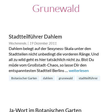
Grunewald
Stadtteilführer Dahlem
Wochenende,
| 19 Dezember 2011
Dahlem belegt auf der Sexyness-Skala unter den
Stadtteilen nicht unbedingt die vorderen Ränge. Und
all zu wild geht es hier tatsächlich nicht zu. Bist Du
müde vom Großstadt-Chaos, so lasse Dir den
entspanntesten Stadtteil Berlins …
„Stadtteilführer Dahlem“
weiterlesen
Botanischer Garten
dahlem
grunewald
stadtteilführer
Ja-Wort im Botanischen Garten