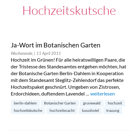
Hochzeitskutsche
Ja-Wort im Botanischen Garten
Wochenende,
| 11 April 2011
Hochzeit im Grünen! Für alle heiratswilligen Paare, die
der Tristesse des Standesamtes entgehen möchten, hat
der Botanische Garten Berlin-Dahlem in Kooperation
mit dem Standesamt Steglitz-Zehlendorf das perfekte
Hochzeitspaket geschnürt. Umgeben von Zistrosen,
Erdorchideen, duftendem Lavendel …
„Ja-Wort im Botanisc
weiterlesen
berlin-dahlem
Botanischer Garten
grunewald
hochzeit
hochzeitskutsche
hochzeitsnacht
luxushotel
trauung