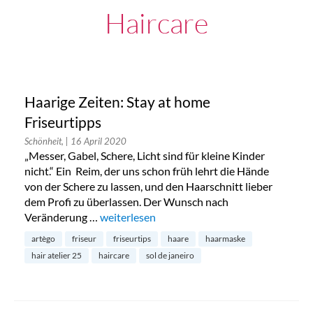
Haircare
Haarige Zeiten: Stay at home
Friseurtipps
Schönheit,
| 16 April 2020
„Messer, Gabel, Schere, Licht sind für kleine Kinder
nicht.“ Ein Reim, der uns schon früh lehrt die Hände
von der Schere zu lassen, und den Haarschnitt lieber
dem Profi zu überlassen. Der Wunsch nach
Veränderung …
„Haarige Zeiten: Stay at home Friseurtipps“
weiterlesen
artègo
friseur
friseurtips
haare
haarmaske
hair atelier 25
haircare
sol de janeiro