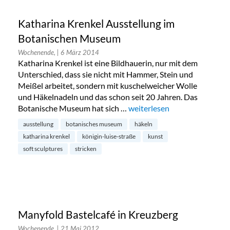
Katharina Krenkel Ausstellung im
Botanischen Museum
Wochenende,
| 6 März 2014
Katharina Krenkel ist eine Bildhauerin, nur mit dem
Unterschied, dass sie nicht mit Hammer, Stein und
Meißel arbeitet, sondern mit kuschelweicher Wolle
und Häkelnadeln und das schon seit 20 Jahren. Das
Botanische Museum hat sich …
„Katharina Krenkel Ausstel
weiterlesen
ausstellung
botanisches museum
häkeln
katharina krenkel
königin-luise-straße
kunst
soft sculptures
stricken
Manyfold Bastelcafé in Kreuzberg
Wochenende,
| 21 Mai 2012