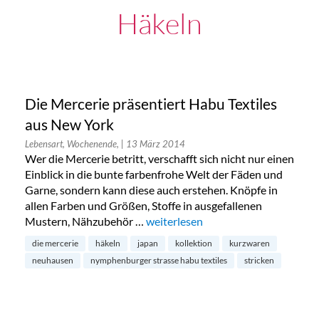
Häkeln
Die Mercerie präsentiert Habu Textiles
aus New York
Lebensart, Wochenende,
| 13 März 2014
Wer die Mercerie betritt, verschafft sich nicht nur einen
Einblick in die bunte farbenfrohe Welt der Fäden und
Garne, sondern kann diese auch erstehen. Knöpfe in
allen Farben und Größen, Stoffe in ausgefallenen
Mustern, Nähzubehör …
„Die Mercerie präsentiert Habu Tex
weiterlesen
die mercerie
häkeln
japan
kollektion
kurzwaren
neuhausen
nymphenburger strasse habu textiles
stricken