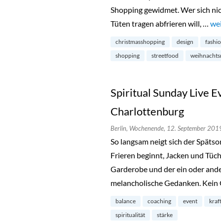
Shopping gewidmet. Wer sich ni
Tüten tragen abfrieren will, …
„W
wei
christmasshopping
design
fashi
shopping
streetfood
weihnachts
Spiritual Sunday Live Ev
Charlottenburg
Berlin,
Wochenende,
12. September 201
So langsam neigt sich der Spät
Frieren beginnt, Jacken und Tüch
Garderobe und der ein oder ande
melancholische Gedanken. Kein 
balance
coaching
event
kraf
spiritualität
stärke