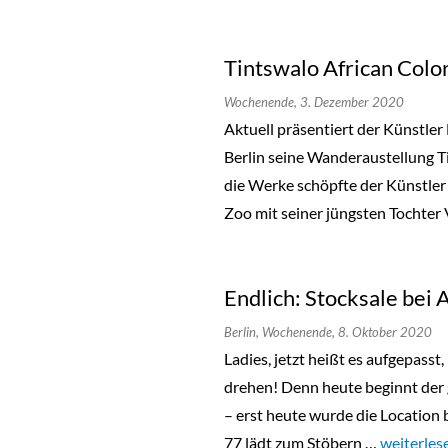
Tintswalo African Colo
Wochenende,
3. Dezember 2020
Aktuell präsentiert der Künstler
Berlin seine Wanderaustellung Ti
die Werke schöpfte der Künstler 
Zoo mit seiner jüngsten Tochter 
Endlich: Stocksale bei
Berlin,
Wochenende,
8. Oktober 2020
Ladies, jetzt heißt es aufgepass
drehen! Denn heute beginnt der
– erst heute wurde die Location
77 lädt zum Stöbern …
„Endlich:
weiterles