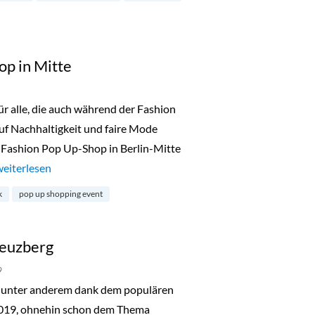
op in Mitte
 alle, die auch während der Fashion
uf Nachhaltigkeit und faire Mode
 Fashion Pop Up-Shop in Berlin-Mitte
„Fair Fashion Pop Up-Shop in Mitte“
weiterlesen
k
pop up shopping event
reuzberg
9
unter anderem dank dem populären
2019, ohnehin schon dem Thema