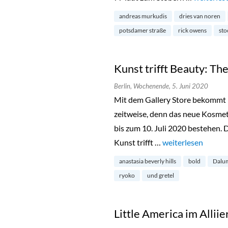
andreas murkudis
dries van noren
potsdamer straße
rick owens
sto
Kunst trifft Beauty: The
Berlin,
Wochenende,
5. Juni 2020
Mit dem Gallery Store bekommt 
zeitweise, denn das neue Kosmeti
bis zum 10. Juli 2020 bestehen. 
Kunst trifft …
„Kunst trifft Beaut
weiterlesen
anastasia beverly hills
bold
Dalu
ryoko
und gretel
Little America im Alli