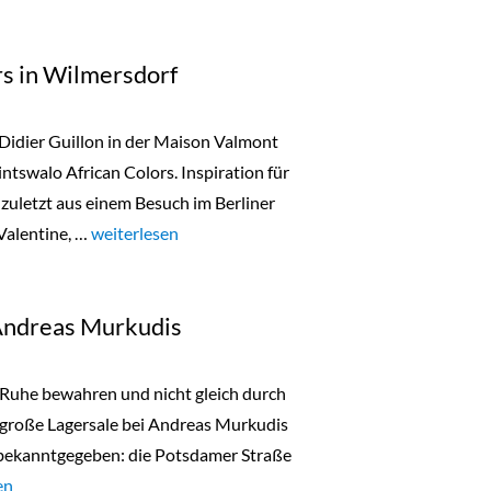
rs in Wilmersdorf
 Didier Guillon in der Maison Valmont
ntswalo African Colors. Inspiration für
zuletzt aus einem Besuch im Berliner
Valentine, …
„Tintswalo African Colors in Wilmersdorf“
weiterlesen
 Andreas Murkudis
t, Ruhe bewahren und nicht gleich durch
 große Lagersale bei Andreas Murkudis
 bekanntgegeben: die Potsdamer Straße
 Stocksale bei Andreas Murkudis“
en