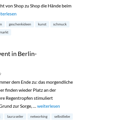
cht von Shop zu Shop die Hände beim
eihnachtsrodeo in Kreuzberg“
terlesen
on
geschenkideen
kunst
schmuck
markt
ent in Berlin-
9
sommer dem Ende zu: das morgendliche
er finden wieder Platz an der
re Regentropfen stimuliert
Grund zur Sorge, …
„Spiritual Sunday Live Event in Berlin-Charlot
weiterlesen
t
laura seiler
networking
selbstliebe