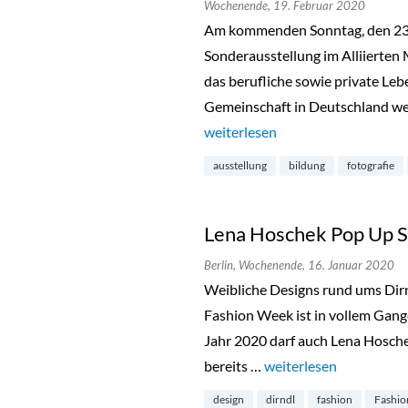
Wochenende,
19. Februar 2020
Am kommenden Sonntag, den 23. 
Sonderausstellung im Alliierten 
das berufliche sowie private Leb
Gemeinschaft in Deutschland werf
„Little America im Alliierten M
weiterlesen
ausstellung
bildung
fotografie
Lena Hoschek Pop Up S
Berlin,
Wochenende,
16. Januar 2020
Weibliche Designs rund ums Dirnd
Fashion Week ist in vollem Gan
Jahr 2020 darf auch Lena Hoschek
bereits …
„Lena Hoschek Pop Up 
weiterlesen
design
dirndl
fashion
Fashio