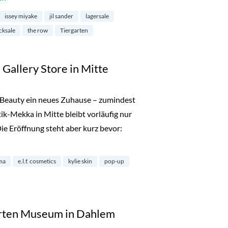
issey miyake
jil sander
lagersale
cksale
the row
Tiergarten
 Gallery Store in Mitte
Beauty ein neues Zuhause – zumindest
k-Mekka in Mitte bleibt vorläufig nur
Die Eröffnung steht aber kurz bevor:
y: The Gallery Store in Mitte“
ma
e.l.f. cosmetics
kylie skin
pop-up
ierten Museum in Dahlem