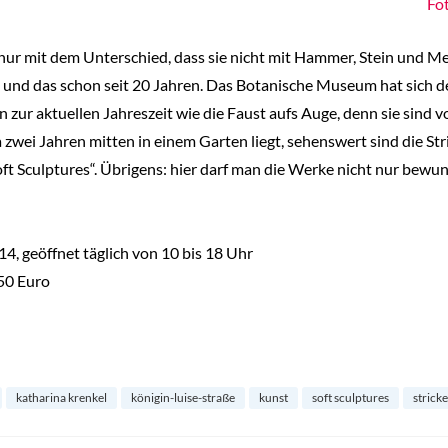
Fot
 nur mit dem Unterschied, dass sie nicht mit Hammer, Stein und Me
und das schon seit 20 Jahren. Das Botanische Museum hat sich 
ur aktuellen Jahreszeit wie die Faust aufs Auge, denn sie sind von 
ca zwei Jahren mitten in einem Garten liegt, sehenswert sind die St
ft Sculptures“. Übrigens: hier darf man die Werke nicht nur bewu
014, geöffnet täglich von 10 bis 18 Uhr
,50 Euro
katharina krenkel
königin-luise-straße
kunst
soft sculptures
strick