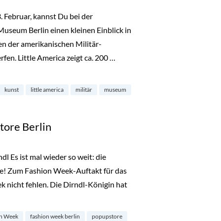
Februar, kannst Du bei der
Museum Berlin einen kleinen Einblick in
en der amerikanischen Militär-
en. Little America zeigt ca. 200 …
useum in Dahlem“
kunst
little america
militär
museum
tore Berlin
l Es ist mal wieder so weit: die
ge! Zum Fashion Week-Auftakt für das
 nicht fehlen. Die Dirndl-Königin hat
Store Berlin“
n Week
fashion week berlin
popupstore