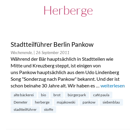
Herberge
Stadtteilführer Berlin Pankow
Wochenende,
| 26 September 2011
Während der Bär hauptsächlich in Stadtteilen wie
Mitte und Kreuzberg steppt, ist einigen von
uns Pankow hauptsächlich aus dem Udo Lindenberg
Song "Sonderzug nach Pankow" bekannt. Und der ist
schon beinahe 30 Jahre alt. Wir haben es …
„Stadtteilführer
weiterlesen
alte bäckerei
bio
brot
bürgerpark
café paula
Demeter
herberge
majakowski
pankow
siebenblau
stadtteilführer
stoffe