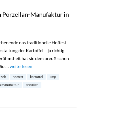
n Porzellan-Manufaktur in
henende das traditionelle Hoffest.
taltung der Kartoffel – ja richtig
Berühmtheit hat sie dem preußischen
. So …
„Hoffest der Königlichen Porzellan-Manufaktur in Charlott
weiterlesen
zeit
hoffest
kartoffel
kmp
an manufaktur
preußen