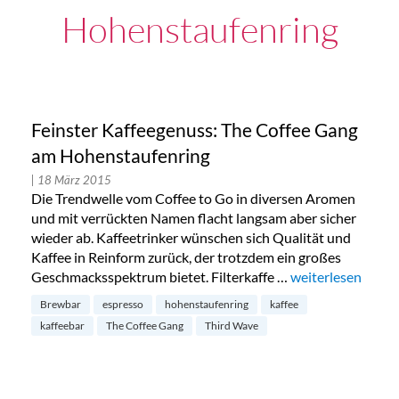
Hohenstaufenring
Feinster Kaffeegenuss: The Coffee Gang
am Hohenstaufenring
| 18 März 2015
Die Trendwelle vom Coffee to Go in diversen Aromen
und mit verrückten Namen flacht langsam aber sicher
wieder ab. Kaffeetrinker wünschen sich Qualität und
Kaffee in Reinform zurück, der trotzdem ein großes
Geschmacksspektrum bietet. Filterkaffe …
„Feinster Kaffee
weiterlesen
Brewbar
espresso
hohenstaufenring
kaffee
kaffeebar
The Coffee Gang
Third Wave