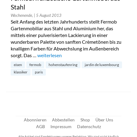
Stahl
Wochenende,
| 5 August 2013
Seit Anfang des letzten Jahrhunderts stellt Fermob
Gartenmobiliar aus Stahl und Aluminium her, das
mittels einer pulverisierten Lackierung in einer
wunderbaren Palette von sanften Crèmetönen bis zu
knalligen Farben für Abwechslung im Außenbereich
sorgt. Das …
„Fermob: französische Gartenmöbel aus Stahl“
weiterlesen
eisen
fermob
hohenstaufenring
jardin de luxembourg
klassiker
paris
Abonnieren
Abbestellen
Shop
Über Uns
AGB
Impressum
Datenschutz
Alle Artikel sind Empfehlungen unserer Redaktion. Wir sind nicht käuflich