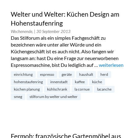
Welter und Welter: Küchen Design am
Hohenstaufenring
Wochenende,
| 30 September 2013
Das Stilforum als ein simples Fachgeschäft zu
bezeichnen wäre unter aller Würde und ein
Küchengeschäft ist es auch nicht. Also fangen wir
langsam an: hast Du eine Frage zur neuerworbenen
Espressomaschine, bist Du lediglich auf …
„Welter und Welt
weiterlesen
einrichtung
espresso
geräte
haushalt
herd
hohenstaufenring
innenstadt
kaffee
küche
küchen planung
kühlschrank
la cornue
lacanche
smeg
stilforum by welter und welter
Fermob: französische Gartenmöbel aus