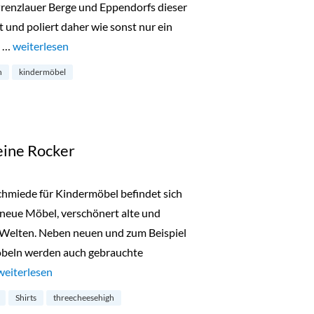
 Prenzlauer Berge und Eppendorfs dieser
und poliert daher wie sonst nur ein
n …
„Retro-Design von Goldpony“
weiterlesen
n
kindermöbel
eine Rocker
hmiede für Kindermöbel befindet sich
 neue Möbel, verschönert alte und
Welten. Neben neuen und zum Beispiel
öbeln werden auch gebrauchte
„Möbel und Shirts für kleine Rocker“
weiterlesen
Shirts
threecheesehigh