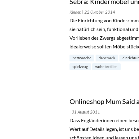
Sebra: Kindermöbel un
Kinder,
| 22 Oktober 2014
Die Einrichtung von Kinderzimmer
sie natürlich sein, funktional und
Vorlieben des Zwergs abgestimmt
idealerweise sollten Möbelstück
bettwäsche
dänemark
einrichtu
spielzeug
wohntextilien
Onlineshop Mum Said a
| 31 August 2011
Dass Engländerinnen einen bes
Wert auf Details legen, ist uns 
schönsten Ideen und lassen uns