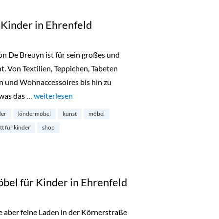
 Kinder in Ehrenfeld
 De Breuyn ist für sein großes und
. Von Textilien, Teppichen, Tabeten
n und Wohnaccessoires bis hin zu
, was das …
„Schreinerwerkstatt für Kinder in Ehrenfeld“
weiterlesen
der
kindermöbel
kunst
möbel
t für kinder
shop
öbel für Kinder in Ehrenfeld
ne aber feine Laden in der Körnerstraße