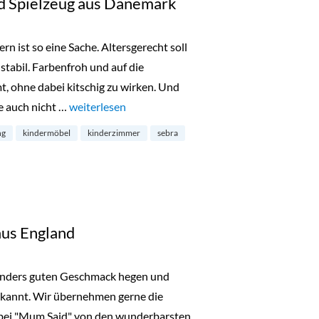
d Spielzeug aus Dänemark
n ist so eine Sache. Altersgerecht soll
 stabil. Farbenfroh und auf die
, ohne dabei kitschig zu wirken. Und
e auch nicht …
„Sebra: Kindermöbel und Spielzeug aus Dänemark“
weiterlesen
ng
kindermöbel
kinderzimmer
sebra
us England
onders guten Geschmack hegen und
bekannt. Wir übernehmen gerne die
 bei "Mum Said" von den wunderbarsten