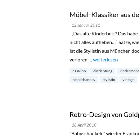
Möbel-Klassiker aus de
| 12 Januar 2011
„Das alte Kinderbett? Das habe 
nicht alles aufheben…“ Sätze, wi
Ist die Stylistin aus München do
verloren …
„Möbel-Klassiker aus
weiterlesen
casalino
einrichtung
kindermöbe
nicole hannay
stylistin
vintage
Retro-Design von Gol
| 28 April 2010
"Babyschaukeln" wie der Franko