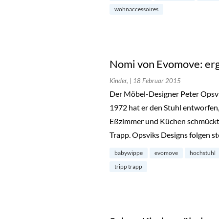
wohnaccessoires
Nomi von Evomove: erg
Kinder,
| 18 Februar 2015
Der Möbel-Designer Peter Opsvik
1972 hat er den Stuhl entworfen,
Eßzimmer und Küchen schmückt. 
Trapp. Opsviks Designs folgen s
babywippe
evomove
hochstuhl
tripp trapp