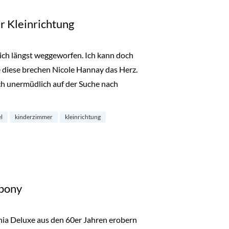
r Kleinrichtung
ich längst weggeworfen. Ich kann doch
e diese brechen Nicole Hannay das Herz.
ch unermüdlich auf der Suche nach
 der Kleinrichtung“
l
kinderzimmer
kleinrichtung
dpony
nia Deluxe aus den 60er Jahren erobern