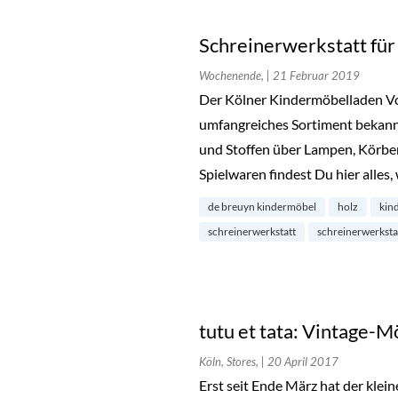
Schreinerwerkstatt für
Wochenende,
| 21 Februar 2019
Der Kölner Kindermöbelladen Von
umfangreiches Sortiment bekannt
und Stoffen über Lampen, Körbe
Spielwaren findest Du hier alles
de breuyn kindermöbel
holz
kin
schreinerwerkstatt
schreinerwerkstat
tutu et tata: Vintage-M
Köln, Stores,
| 20 April 2017
Erst seit Ende März hat der klei