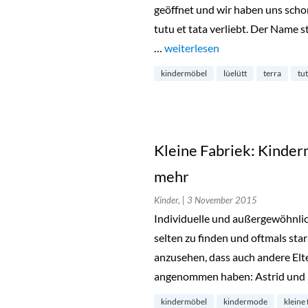
geöffnet und wir haben uns scho
tutu et tata verliebt. Der Name s
…
„tutu et tata: Vintage-Möbel f
weiterlesen
kindermöbel
lüelütt
terra
tut
Kleine Fabriek: Kinder
mehr
Kinder,
| 3 November 2015
Individuelle und außergewöhnlic
selten zu finden und oftmals sta
anzusehen, dass auch andere Elte
angenommen haben: Astrid und
kindermöbel
kindermode
kleine 