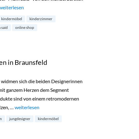
„Onlineshop Mum Said aus England“
weiterlesen
kindermöbel
kinderzimmer
said
online shop
en in Braunsfeld
 widmen sich die beiden Designerinnen
 mit ganzem Herzen dem Segment
rodukte sind von einem retromodernen
ilzen, …
„Geebarry – Heimtextilien in Braunsfeld“
weiterlesen
en
jungdesigner
kindermöbel