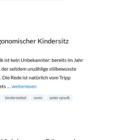
onomischer Kindersitz
 ist kein Unbekannter: bereits im Jahr
 der seitdem unzählige stilbewusste
Die Rede ist natürlich vom Tripp
tets …
„Nomi von Evomove: ergonomischer Kindersitz“
weiterlesen
kindermöbel
nomi
peter opsvik