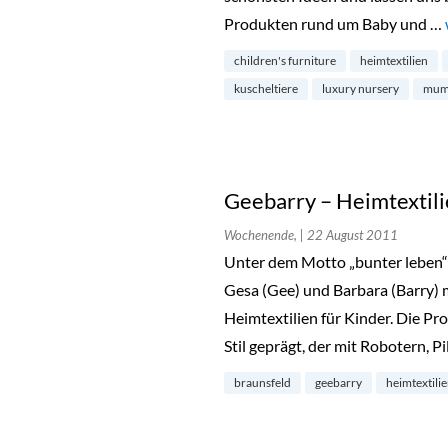
Produkten rund um Baby und …
children's furniture
heimtextilien
kuscheltiere
luxury nursery
mum 
Geebarry – Heimtextili
Wochenende,
| 22 August 2011
Unter dem Motto „bunter leben“
Gesa (Gee) und Barbara (Barry)
Heimtextilien für Kinder. Die P
Stil geprägt, der mit Robotern, P
braunsfeld
geebarry
heimtextili