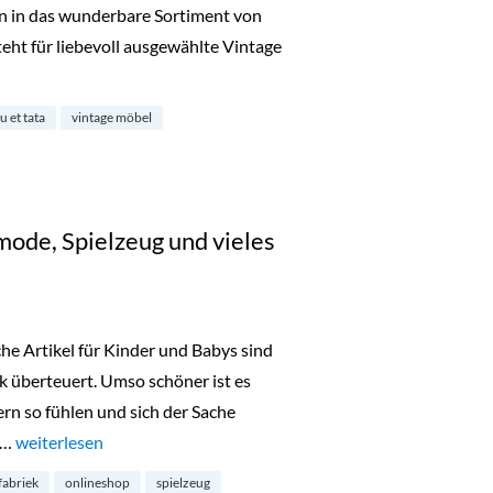
n in das wunderbare Sortiment von
teht für liebevoll ausgewählte Vintage
ür Kinder in Ehrenfeld“
u et tata
vintage möbel
mode, Spielzeug und vieles
he Artikel für Kinder und Babys sind
rk überteuert. Umso schöner ist es
rn so fühlen und sich der Sache
 …
„Kleine Fabriek: Kindermode, Spielzeug und vieles mehr“
weiterlesen
fabriek
onlineshop
spielzeug