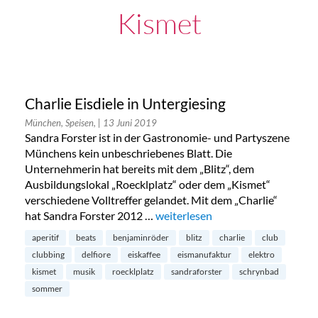
Kismet
Charlie Eisdiele in Untergiesing
München, Speisen,
| 13 Juni 2019
Sandra Forster ist in der Gastronomie- und Partyszene
Münchens kein unbeschriebenes Blatt. Die
Unternehmerin hat bereits mit dem „Blitz“, dem
Ausbildungslokal „Roecklplatz“ oder dem „Kismet“
verschiedene Volltreffer gelandet. Mit dem „Charlie“
hat Sandra Forster 2012 …
„Charlie Eisdiele in Untergiesing“
weiterlesen
aperitif
beats
benjaminröder
blitz
charlie
club
clubbing
delfiore
eiskaffee
eismanufaktur
elektro
kismet
musik
roecklplatz
sandraforster
schrynbad
sommer