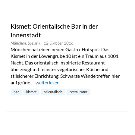
Kismet: Orientalische Bar in der
Innenstadt
München, Speisen,
| 12 Oktober 2016
München hat einen neuen Gastro-Hotspot: Das
Kismet in der Löwengrube 10 ist ein Traum aus 1001
Nacht. Das orientalisch inspirierte Restaurant
überzeugt mit feinster vegetarischer Küche und
stilsicherer Einrichtung. Schwarze Wände treffen hier
auf grüne …
„Kismet: Orientalische Bar in der Innenstadt“
weiterlesen
bar
kismet
orientalisch
restauratnt