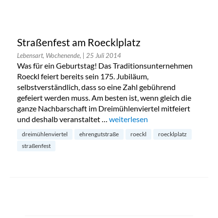
Straßenfest am Roecklplatz
Lebensart, Wochenende,
| 25 Juli 2014
Was für ein Geburtstag! Das Traditionsunternehmen
Roeckl feiert bereits sein 175. Jubiläum,
selbstverständlich, dass so eine Zahl gebührend
gefeiert werden muss. Am besten ist, wenn gleich die
ganze Nachbarschaft im Dreimühlenviertel mitfeiert
und deshalb veranstaltet …
„Straßenfest am Roecklplatz“
weiterlesen
dreimühlenviertel
ehrengutstraße
roeckl
roecklplatz
straßenfest