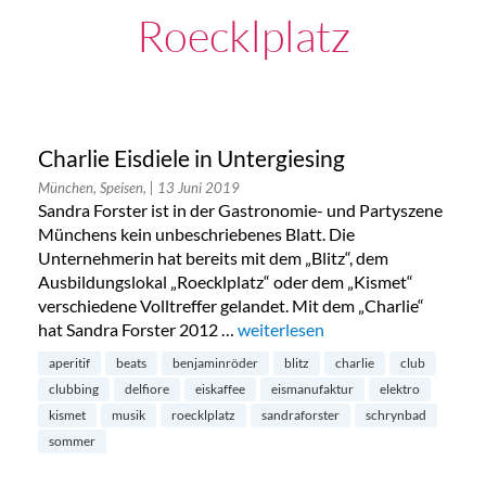
Roecklplatz
Charlie Eisdiele in Untergiesing
München, Speisen,
| 13 Juni 2019
Sandra Forster ist in der Gastronomie- und Partyszene
Münchens kein unbeschriebenes Blatt. Die
Unternehmerin hat bereits mit dem „Blitz“, dem
Ausbildungslokal „Roecklplatz“ oder dem „Kismet“
verschiedene Volltreffer gelandet. Mit dem „Charlie“
hat Sandra Forster 2012 …
„Charlie Eisdiele in Untergiesing“
weiterlesen
aperitif
beats
benjaminröder
blitz
charlie
club
clubbing
delfiore
eiskaffee
eismanufaktur
elektro
kismet
musik
roecklplatz
sandraforster
schrynbad
sommer