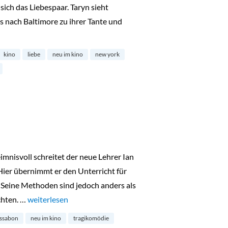
sich das Liebespaar. Taryn sieht
s nach Baltimore zu ihrer Tante und
eu im Kino“
kino
liebe
neu im kino
new york
mnisvoll schreitet der neue Lehrer Ian
 Hier übernimmt er den Unterricht für
. Seine Methoden sind jedoch anders als
chten. …
„Imagine – neu im Kino“
weiterlesen
issabon
neu im kino
tragikomödie