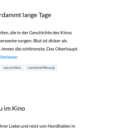
erdammt lange Tage
ten, die in der Geschichte des Kinos
rwerke sorgen: Blut ist dicker als
st immer die schlimmste. Das Oberhaupt
eu im Kino: Sieben verdammt lange Tage“
iterlesen
neu im kino
romanverfilmung
eu im Kino
hrer Liebe und reist von Norditalien in