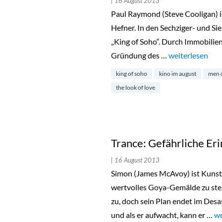
| 16 August 2013
Paul Raymond (Steve Cooligan) i
Hefner. In den Sechziger- und Si
„King of Soho“. Durch Immobilie
Gründung des …
„The Look of Lo
weiterlesen
king of soho
kino im august
men 
the look of love
Trance: Gefährliche Er
| 16 August 2013
Simon (James McAvoy) ist Kunst
wertvolles Goya-Gemälde zu steh
zu, doch sein Plan endet im Des
und als er aufwacht, kann er …
„T
we