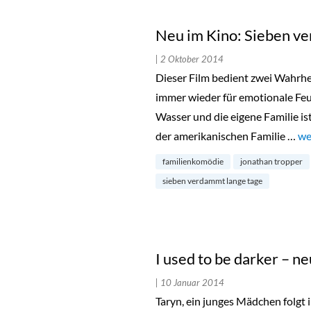
Neu im Kino: Sieben v
| 2 Oktober 2014
Dieser Film bedient zwei Wahrhei
immer wieder für emotionale Feue
Wasser und die eigene Familie i
der amerikanischen Familie …
„N
we
familienkomödie
jonathan tropper
sieben verdammt lange tage
I used to be darker – n
| 10 Januar 2014
Taryn, ein junges Mädchen folgt i