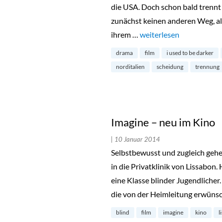
die USA. Doch schon bald trennt 
zunächst keinen anderen Weg, al
ihrem …
„I used to be darker – n
weiterlesen
drama
film
i used to be darker
norditalien
scheidung
trennung
Imagine – neu im Kino
| 10 Januar 2014
Selbstbewusst und zugleich gehei
in die Privatklinik von Lissabon.
eine Klasse blinder Jugendlicher
die von der Heimleitung erwüns
blind
film
imagine
kino
l