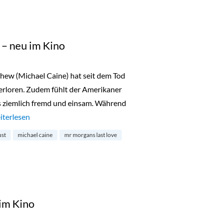
 – neu im Kino
hew (Michael Caine) hat seit dem Tod
verloren. Zudem fühlt der Amerikaner
is ziemlich fremd und einsam. Während
r. Morgan´s Last Love – neu im Kino“
iterlesen
ust
michael caine
mr morgans last love
 im Kino