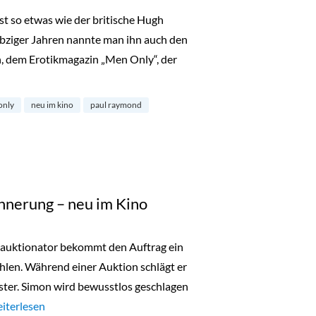
st so etwas wie der britische Hugh
ebziger Jahren nannte man ihn auch den
n, dem Erotikmagazin „Men Only“, der
ve – neu im Kino“
only
neu im kino
paul raymond
innerung – neu im Kino
auktionator bekommt den Auftrag ein
len. Während einer Auktion schlägt er
aster. Simon wird bewusstlos geschlagen
rance: Gefährliche Erinnerung – neu im Kino“
iterlesen