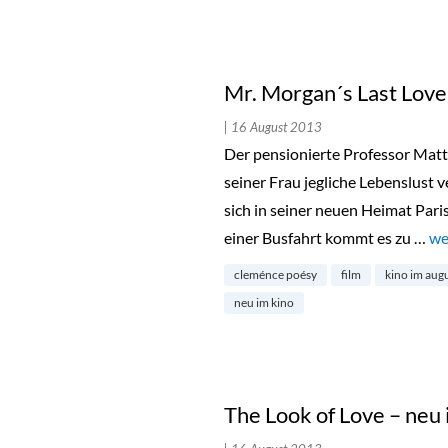
Mr. Morgan´s Last Love
| 16 August 2013
Der pensionierte Professor Matt
seiner Frau jegliche Lebenslust 
sich in seiner neuen Heimat Par
einer Busfahrt kommt es zu …
„M
we
cleménce poésy
film
kino im aug
neu im kino
The Look of Love – neu