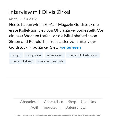
Interview mit Olivia Zirkel
Mode,
| 3 Juli 2012
Heute haben wir im E-Mail-Magazin Goldstück die
erste Kollektion Liev von Olivia Zirkel vorgestellt. Vor
ein paar Wochen trafen wir die Mit-Inhaberin von
Simon und Renoldi in ihrem Laden zum Interview.
Goldstück: Frau Zirkel, Sie …
„Interview mit Olivia Zirkel“
weiterlesen
design
designerin
olivia zirkel
olivia zirkel interview
olivia zirkel liev
simon und renoldi
Abonnieren
Abbestellen
Shop
Über Uns
AGB
Impressum
Datenschutz
Alle Artikel sind Empfehlungen unserer Redaktion. Wir sind nicht käuflich