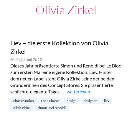
Olivia Zirkel
Liev – die erste Kollektion von Olivia
Zirkel
Mode,
| 3 Juli 2012
Dieses Jahr präsentierte Simon und Renoldi bei Le Bloc
zum ersten Mal eine eigene Kollektion: Liev. Hinter
dem neuen Label steht Olivia Zirkel, eine der beiden
Gründerinnen des Concept Stores. Sie präsentierte
schlichte, elegante Tages- …
„Liev – die erste Kollektion von O
weiterlesen
charles nolan
coco chanel
design
designer
liev
olivia zirkel
simon und renoldi