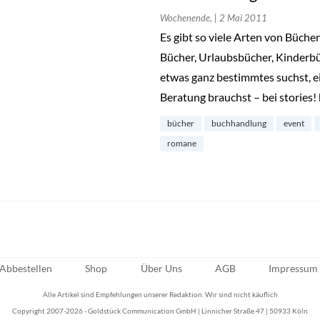
Wochenende,
| 2 Mai 2011
Es gibt so viele Arten von Büch
Bücher, Urlaubsbücher, Kinderbü
etwas ganz bestimmtes suchst, e
Beratung brauchst – bei stories!
bücher
buchhandlung
event
romane
Abbestellen
Shop
Über Uns
AGB
Impressum
Alle Artikel sind Empfehlungen unserer Redaktion. Wir sind nicht käuflich
Copyright 2007-2026 - Goldstück Communication GmbH | Linnicher Straße 47 | 50933 Köln