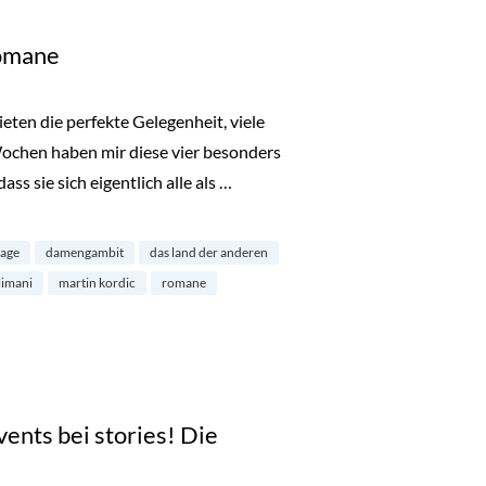
Romane
ten die perfekte Gelegenheit, viele
Wochen haben mir diese vier besonders
 dass sie sich eigentlich alle als …
 age
damengambit
das land der anderen
slimani
martin kordic
romane
ents bei stories! Die