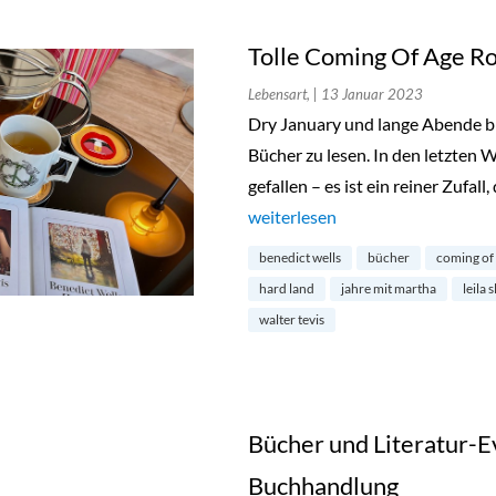
Tolle Coming Of Age 
Lebensart,
| 13 Januar 2023
Dry January und lange Abende bie
Bücher zu lesen. In den letzten 
gefallen – es ist ein reiner Zufall,
„Tolle Coming Of Age Romane“
weiterlesen
benedict wells
bücher
coming of
hard land
jahre mit martha
leila 
walter tevis
Bücher und Literatur-Ev
Buchhandlung