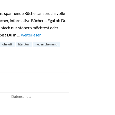
ern: spannende Bücher, anspruchsvolle
cher, informative Bücher… Egal ob Du
infach nur stöbern möchtest oder
 bist Du in …
„Bücher und Literatur-Events bei stories! Die Buchh
weiterlesen
hoheluft
literatur
neuerscheinung
Datenschutz