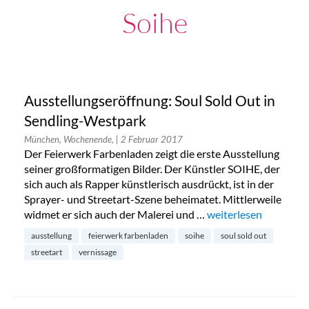
Soihe
Ausstellungseröffnung: Soul Sold Out in
Sendling-Westpark
München, Wochenende,
| 2 Februar 2017
Der Feierwerk Farbenladen zeigt die erste Ausstellung
seiner großformatigen Bilder. Der Künstler SOIHE, der
sich auch als Rapper künstlerisch ausdrückt, ist in der
Sprayer- und Streetart-Szene beheimatet. Mittlerweile
widmet er sich auch der Malerei und …
„Ausstellungseröffnu
weiterlesen
ausstellung
feierwerk farbenladen
soihe
soul sold out
streetart
vernissage