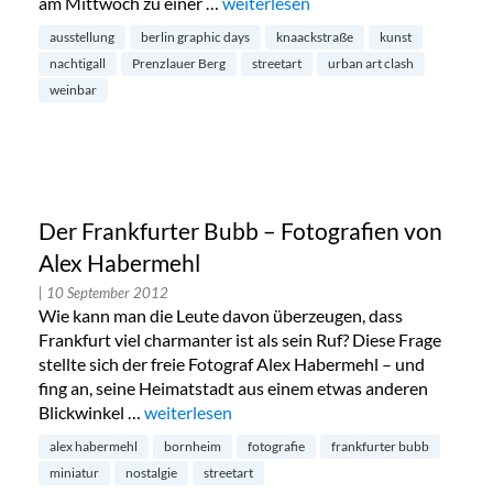
am Mittwoch zu einer …
„Kunstausstellung von Berlin Graph
weiterlesen
ausstellung
berlin graphic days
knaackstraße
kunst
nachtigall
Prenzlauer Berg
streetart
urban art clash
weinbar
Der Frankfurter Bubb – Fotografien von
Alex Habermehl
| 10 September 2012
Wie kann man die Leute davon überzeugen, dass
Frankfurt viel charmanter ist als sein Ruf? Diese Frage
stellte sich der freie Fotograf Alex Habermehl – und
fing an, seine Heimatstadt aus einem etwas anderen
Blickwinkel …
„Der Frankfurter Bubb – Fotografien von Ale
weiterlesen
alex habermehl
bornheim
fotografie
frankfurter bubb
miniatur
nostalgie
streetart