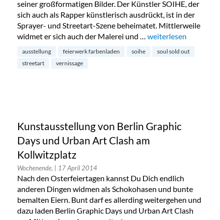
seiner großformatigen Bilder. Der Künstler SOIHE, der
sich auch als Rapper künstlerisch ausdrückt, ist in der
Sprayer- und Streetart-Szene beheimatet. Mittlerweile
widmet er sich auch der Malerei und …
„Ausstellungseröffnu
weiterlesen
ausstellung
feierwerk farbenladen
soihe
soul sold out
streetart
vernissage
Kunstausstellung von Berlin Graphic
Days und Urban Art Clash am
Kollwitzplatz
Wochenende,
| 17 April 2014
Nach den Osterfeiertagen kannst Du Dich endlich
anderen Dingen widmen als Schokohasen und bunte
bemalten Eiern. Bunt darf es allerding weitergehen und
dazu laden Berlin Graphic Days und Urban Art Clash