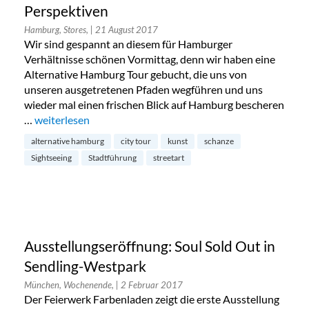
Perspektiven
Hamburg, Stores,
| 21 August 2017
Wir sind gespannt an diesem für Hamburger
Verhältnisse schönen Vormittag, denn wir haben eine
Alternative Hamburg Tour gebucht, die uns von
unseren ausgetretenen Pfaden wegführen und uns
wieder mal einen frischen Blick auf Hamburg bescheren
…
„Alternative Hamburg: City-Tour für neue Perspektiven“
weiterlesen
alternative hamburg
city tour
kunst
schanze
Sightseeing
Stadtführung
streetart
Ausstellungseröffnung: Soul Sold Out in
Sendling-Westpark
München, Wochenende,
| 2 Februar 2017
Der Feierwerk Farbenladen zeigt die erste Ausstellung