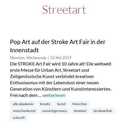
Streetart
Pop Art auf der Stroke Art Fair in der
Innenstadt
München, Wochenende,
| 16 Mai 2019
Die STROKE Art Fair wird 10 Jahre alt! Die weltweit
erste Messe für Urban Art, Streetart und
Zeitgenössische Kunst verbindet kreativen
Enthusiasmus mit der Lebenslust einer neuen
Generation von Künstlern und Kunstinteressierten.
Frei nach dem …
„Pop Art auf der Stroke Art Fair in der Inne
weiterlesen
alte akademie
kreativ
kunst
München
münchenkunst
munichgermany
streetart
strokeartfair
zukunft