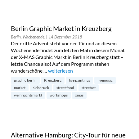
Berlin Graphic Market in Kreuzberg
Berlin, Wochenende,
| 14 Dezember 2018
Der dritte Advent steht vor der Tür und an diesem
Wochenende findet zum letzten Mal in diesem Monat
der X-MAS Graphic Markt in Berlin Kreuzberg statt –
letzte Chance also! Auf dem Programm stehen
wunderschöne …
„Berlin Graphic Market in Kreuzberg“
weiterlesen
graphic berlin
Kreuzberg
live paintings
livemusic
market
siebdruck
street food
streetart
weihnachtsmarkt
workshops
xmas
Alternative Hamburg: City-Tour für neue