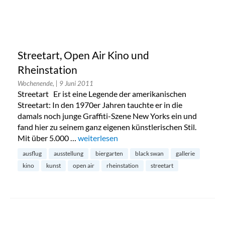
Streetart, Open Air Kino und
Rheinstation
Wochenende,
| 9 Juni 2011
Streetart Er ist eine Legende der amerikanischen
Streetart: In den 1970er Jahren tauchte er in die
damals noch junge Graffiti-Szene New Yorks ein und
fand hier zu seinem ganz eigenen künstlerischen Stil.
Mit über 5.000 …
„Streetart, Open Air Kino und Rheinstatio
weiterlesen
ausflug
ausstellung
biergarten
black swan
gallerie
kino
kunst
open air
rheinstation
streetart