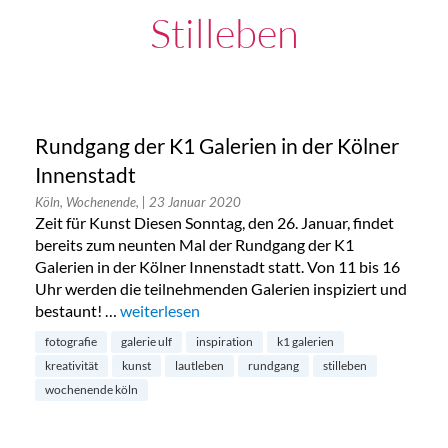
Stilleben
Rundgang der K1 Galerien in der Kölner
Innenstadt
Köln, Wochenende,
| 23 Januar 2020
Zeit für Kunst Diesen Sonntag, den 26. Januar, findet
bereits zum neunten Mal der Rundgang der K1
Galerien in der Kölner Innenstadt statt. Von 11 bis 16
Uhr werden die teilnehmenden Galerien inspiziert und
bestaunt! …
„Rundgang der K1 Galerien in der Kölner Innen
weiterlesen
fotografie
galerie ulf
inspiration
k1 galerien
kreativität
kunst
lautleben
rundgang
stilleben
wochenende köln