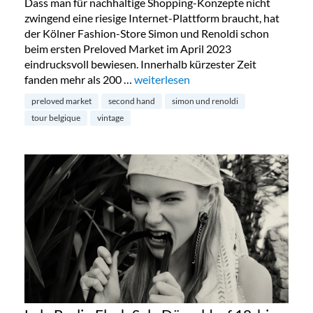
Dass man für nachhaltige Shopping-Konzepte nicht
zwingend eine riesige Internet-Plattform braucht, hat
der Kölner Fashion-Store Simon und Renoldi schon
beim ersten Preloved Market im April 2023
eindrucksvoll bewiesen. Innerhalb kürzester Zeit
fanden mehr als 200 …
„Preloved Market by Simon & Renold
weiterlesen
preloved market
second hand
simon und renoldi
tour belgique
vintage