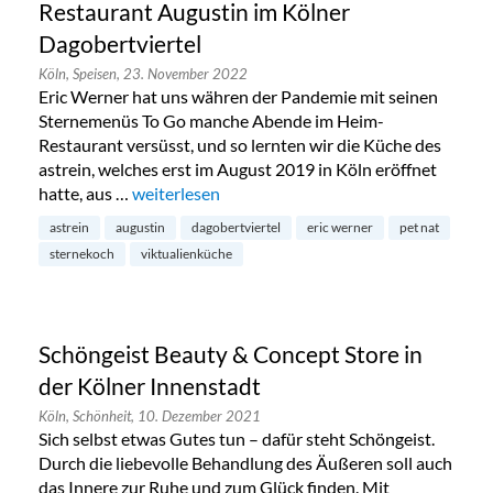
Restaurant Augustin im Kölner
Dagobertviertel
Köln,
Speisen,
23. November 2022
Eric Werner hat uns währen der Pandemie mit seinen
Sternemenüs To Go manche Abende im Heim-
Restaurant versüsst, und so lernten wir die Küche des
astrein, welches erst im August 2019 in Köln eröffnet
hatte, aus …
„Restaurant Augustin im Kölner Dagobertvierte
weiterlesen
astrein
augustin
dagobertviertel
eric werner
pet nat
sternekoch
viktualienküche
Schöngeist Beauty & Concept Store in
der Kölner Innenstadt
Köln,
Schönheit,
10. Dezember 2021
Sich selbst etwas Gutes tun – dafür steht Schöngeist.
Durch die liebevolle Behandlung des Äußeren soll auch
das Innere zur Ruhe und zum Glück finden. Mit