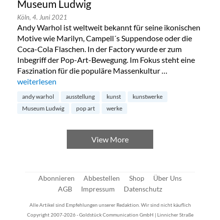
Museum Ludwig
Köln,
4. Juni 2021
Andy Warhol ist weltweit bekannt für seine ikonischen
Motive wie Marilyn, Campell´s Suppendose oder die
Coca-Cola Flaschen. In der Factory wurde er zum
Inbegriff der Pop-Art-Bewegung. Im Fokus steht eine
Faszination für die populäre Massenkultur …
„Andy Warhol Now: Ausstellung im Museum Ludwig“
weiterlesen
andy warhol
ausstellung
kunst
kunstwerke
Museum Ludwig
pop art
werke
View More
Abonnieren
Abbestellen
Shop
Über Uns
AGB
Impressum
Datenschutz
Alle Artikel sind Empfehlungen unserer Redaktion. Wir sind nicht käuflich
Copyright 2007-2026 - Goldstück Communication GmbH | Linnicher Straße