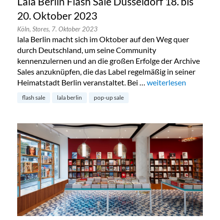
Lala Berlin Flash Sale Düsseldorf 18. bis
20. Oktober 2023
Köln,
Stores,
7. Oktober 2023
lala Berlin macht sich im Oktober auf den Weg quer
durch Deutschland, um seine Community
kennenzulernen und an die großen Erfolge der Archive
Sales anzuknüpfen, die das Label regelmäßig in seiner
Heimatstadt Berlin veranstaltet. Bei …
„Lala Berlin Flash Sal
weiterlesen
flash sale
lala berlin
pop-up sale