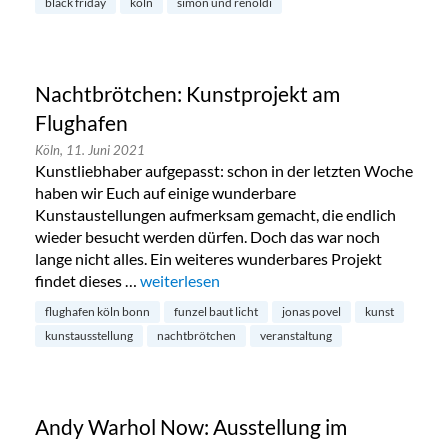
black friday
köln
simon und renoldi
Nachtbrötchen: Kunstprojekt am
Flughafen
Köln,
11. Juni 2021
Kunstliebhaber aufgepasst: schon in der letzten Woche
haben wir Euch auf einige wunderbare
Kunstaustellungen aufmerksam gemacht, die endlich
wieder besucht werden dürfen. Doch das war noch
lange nicht alles. Ein weiteres wunderbares Projekt
findet dieses …
„Nachtbrötchen: Kunstprojekt am Flughafen
weiterlesen
flughafen köln bonn
funzel baut licht
jonas povel
kunst
kunstausstellung
nachtbrötchen
veranstaltung
Andy Warhol Now: Ausstellung im