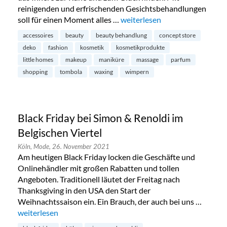
reinigenden und erfrischenden Gesichtsbehandlungen
soll für einen Moment alles …
„Schöngeist Beauty & Concept 
weiterlesen
accessoires
beauty
beauty behandlung
concept store
deko
fashion
kosmetik
kosmetikprodukte
little homes
makeup
maniküre
massage
parfum
shopping
tombola
waxing
wimpern
Black Friday bei Simon & Renoldi im
Belgischen Viertel
Köln,
Mode,
26. November 2021
Am heutigen Black Friday locken die Geschäfte und
Onlinehändler mit großen Rabatten und tollen
Angeboten. Traditionell läutet der Freitag nach
Thanksgiving in den USA den Start der
Weihnachtssaison ein. Ein Brauch, der auch bei uns …
„Black Friday bei Simon & Renoldi im Belgischen Viertel“
weiterlesen