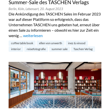
Summer-Sale des TASCHEN Verlags
Berlin,
Köln,
Lebensart,
20. August 2023
Die Ankündigung des TASCHEN Sales im Februar 2023
war auf dieser Plattform so erfolgreich, dass das
Unternehmen TASCHEN uns gebeten hat, erneut über
einen Sale zu informieren – obwohl es hier zur Zeit ein
wenig …
„Summer-Sale des TASCHEN Verlags“
weiterlesen
coffee table book
ellen von unwerth
inez & vinood
interior
reisefotografie
summer sale
Taschen Verlag