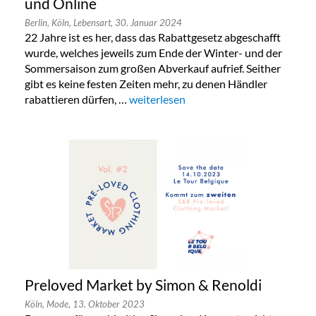
und Online
Berlin,
Köln,
Lebensart,
30. Januar 2024
22 Jahre ist es her, dass das Rabattgesetz abgeschafft
wurde, welches jeweils zum Ende der Winter- und der
Sommersaison zum großen Abverkauf aufrief. Seither
gibt es keine festen Zeiten mehr, zu denen Händler
rabattieren dürfen, …
„Taschen Sonderverkauf in Köln, Berlin
weiterlesen
Preloved Market by Simon & Renoldi
Köln,
Mode,
13. Oktober 2023