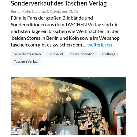
Sonderverkauf des Taschen Verlag
Berlin,
Köln,
Lebensart,
1. Februar 2023
Für alle Fans der großen Bildbände und
Sondereditionen aus dem TASCHEN Verlag sind die
nächsten Tage ein bisschen wie Weihnachten. In den
beiden Stores in Berlin und Köln sowie im Webshop
taschen.com gibt es zwischen dem …
„Sonderverkauf des Tas
weiterlesen
benedikt taschen
Bildband
helmut newton
lindberg
Taschen Verlag