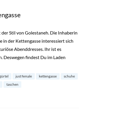
engasse
t der Stil von Golestaneh. Die Inhaberin
in der Kettengasse interessiert sich
uriöse Abenddresses. Ihr ist es
en. Deswegen findest Du im Laden
 der Kettengasse“
gürtel
just female
kettengasse
schuhe
taschen