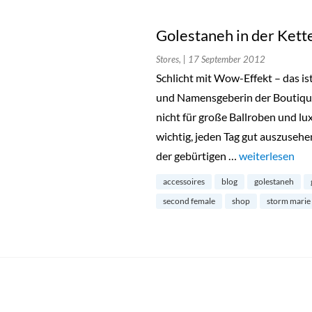
Golestaneh in der Kett
Stores,
| 17 September 2012
Schlicht mit Wow-Effekt – das is
und Namensgeberin der Boutique 
nicht für große Ballroben und lux
wichtig, jeden Tag gut auszuseh
der gebürtigen …
„Golestaneh in
weiterlesen
accessoires
blog
golestaneh
second female
shop
storm marie