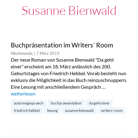
Susanne Bienwald
Buchpräsentation im Writers´ Room
Wochenende,
| 7 März 2013
Der neue Roman von Susanne Bienwald "Da geht
einer" erscheint am 18. März anlässlich des 200.
Geburtstages von Friedrich Hebbel. Vorab besteht nun
exklusiv die Möglichkeit in das Buch reinzuschnuppern.
Eine Lesung mit anschließendem Gespräch …
„Buchpräsentation im Writers´ Room“
weiterlesen
autorengespraech
buchpraesentation
da geht einer
friedrich hebbel
lesung
susanne bienwald
writers´room