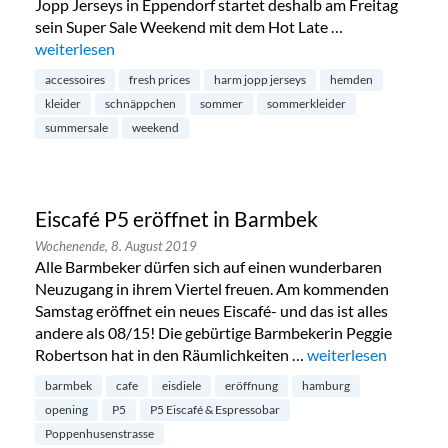
Jopp Jerseys in Eppendorf startet deshalb am Freitag
sein Super Sale Weekend mit dem Hot Late …
„Summersale bei Harm Jopp in Eppendorf“
weiterlesen
accessoires
fresh prices
harm jopp jerseys
hemden
kleider
schnäppchen
sommer
sommerkleider
summersale
weekend
Eiscafé P5 eröffnet in Barmbek
Wochenende,
8. August 2019
Alle Barmbeker dürfen sich auf einen wunderbaren
Neuzugang in ihrem Viertel freuen. Am kommenden
Samstag eröffnet ein neues Eiscafé- und das ist alles
andere als 08/15! Die gebürtige Barmbekerin Peggie
Robertson hat in den Räumlichkeiten …
„Eiscafé P5 eröffnet
weiterlesen
barmbek
cafe
eisdiele
eröffnung
hamburg
opening
P5
P5 Eiscafé & Espressobar
Poppenhusenstrasse