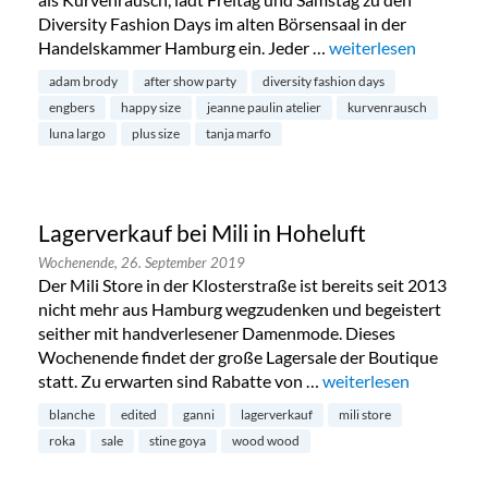
Diversity Fashion Days im alten Börsensaal in der
Handelskammer Hamburg ein. Jeder …
„Diversity Fashion D
weiterlesen
adam brody
after show party
diversity fashion days
engbers
happy size
jeanne paulin atelier
kurvenrausch
luna largo
plus size
tanja marfo
Lagerverkauf bei Mili in Hoheluft
Wochenende,
26. September 2019
Der Mili Store in der Klosterstraße ist bereits seit 2013
nicht mehr aus Hamburg wegzudenken und begeistert
seither mit handverlesener Damenmode. Dieses
Wochenende findet der große Lagersale der Boutique
statt. Zu erwarten sind Rabatte von …
„Lagerverkauf bei Mili
weiterlesen
blanche
edited
ganni
lagerverkauf
mili store
roka
sale
stine goya
wood wood