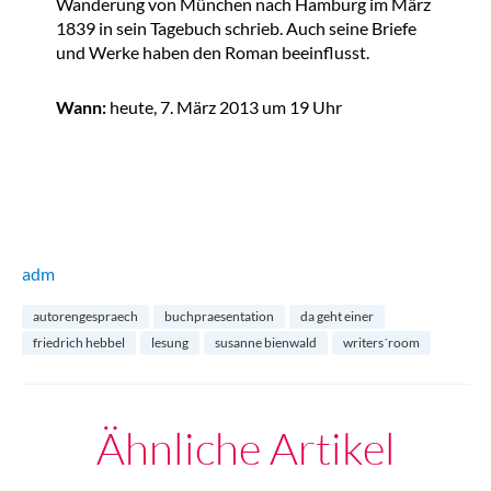
Wanderung von München nach Hamburg im März
1839 in sein Tagebuch schrieb. Auch seine Briefe
und Werke haben den Roman beeinflusst.
Wann:
heute, 7. März 2013 um 19 Uhr
adm
autorengespraech
buchpraesentation
da geht einer
friedrich hebbel
lesung
susanne bienwald
writers´room
Ähnliche Artikel