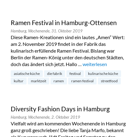
Ramen Festival in Hamburg-Ottensen
Hamburg,
Wochenende,
31. Oktober 2019
Diese Ramen-Kreationen sind ein lautes „Amen“ Wert:
am 2. November 2019 findet in der Fabrik das
kulinarisch erfüllende Ramen Festival. Bislang war
Berlin der Ramen-König unter den deutschen Städten,
doch das ändert sich jetzt. Hallo …
„Ramen Festival in Hamb
weiterlesen
asiatische küche
die fabrik
festival
kulinarische küche
kultur
marktzeit
ramen
ramen festival
streetfood
Diversity Fashion Days in Hamburg
Hamburg,
Wochenende,
2. Oktober 2019
Vielfalt wird am kommenden Wochenende in Hamburg
ganz groß geschrieben! Die liebe Tanja Marfo, bekannt
als Kurvenrausch, lädt Freitag und Samstag zu den