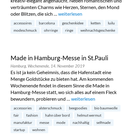
kreativ-elegant angehaucht. Neben romantischen und
verträumten Charms wie Herzen, Sternen, den Mond
oder Blitzen, die sich …
„Luilu Pop Up Tour in Hamburg-Neus
weiterlesen
accessoires
barcelona
geschenkidee
ketten
luilu
modeschmuck
ohrringe
ringe
weihnachtsgeschenke
Made in Hamburg-Messe in St.Pauli
Hamburg,
Wochenende,
14. November 2019
Es ist ja kein Geheimnis, dass die Hafenstadt eine
Menge Goldstücke zu bieten hat. Am kommenden
Wochenende findet in diesem Sinne die Made in
Hamburg-Messe statt, wo sich alles auf einem Fleck
bewundern, probieren und …
„Made in Hamburg-Messe in St
weiterlesen
accessories
alsterschmuck
beegoodies
bio baumwolle
fair
fashion
hahn über bord
helmut wermut
manufaktur
messe
mode
nachhaltig
selfmade
startup
wohnen