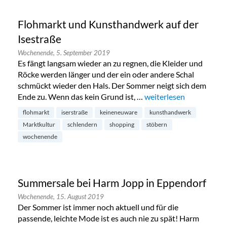
Flohmarkt und Kunsthandwerk auf der
Isestraße
Wochenende,
5. September 2019
Es fängt langsam wieder an zu regnen, die Kleider und
Röcke werden länger und der ein oder andere Schal
schmückt wieder den Hals. Der Sommer neigt sich dem
Ende zu. Wenn das kein Grund ist, …
„Flohmarkt und Kunstha
weiterlesen
flohmarkt
iserstraße
keineneuware
kunsthandwerk
Marktkultur
schlendern
shopping
stöbern
wochenende
Summersale bei Harm Jopp in Eppendorf
Wochenende,
15. August 2019
Der Sommer ist immer noch aktuell und für die
passende, leichte Mode ist es auch nie zu spät! Harm