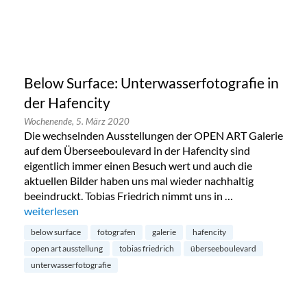
Below Surface: Unterwasserfotografie in
der Hafencity
Wochenende,
5. März 2020
Die wechselnden Ausstellungen der OPEN ART Galerie
auf dem Überseeboulevard in der Hafencity sind
eigentlich immer einen Besuch wert und auch die
aktuellen Bilder haben uns mal wieder nachhaltig
beeindruckt. Tobias Friedrich nimmt uns in …
„Below Surface: Unterwasserfotografie in der Hafencity“
weiterlesen
below surface
fotografen
galerie
hafencity
open art ausstellung
tobias friedrich
überseeboulevard
unterwasserfotografie