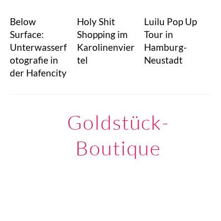
Below
Holy Shit
Luilu Pop Up
Surface:
Shopping im
Tour in
Unterwasserf
Karolinenvier
Hamburg-
otografie in
tel
Neustadt
der Hafencity
Goldstück-
Boutique