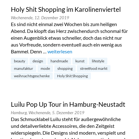
Holy Shit Shopping im Karolinenviertel
Wochenende,
12. Dezember 2019
Es sind nicht einmal zwei Wochen bis zum heiligen
Abend. Da klopft das Herz zwischendurch schonmal für
einen Augenblick etwas schneller, doch das nicht nur
aus Vorfreude, sondern eventuell auch ein wenig aus
Bammel. Denn …
„Holy Shit Shopping im Karolinenviertel“
weiterlesen
beauty
design
handmade
kunst
lifestyle
manufaktur
mode
shopping
streetfood markt
weihnachtsgeschenke
Holy Shit Shopping
Luilu Pop Up Tour in Hamburg-Neustadt
Hamburg,
Wochenende,
5. Dezember 2019
Das Schmucklabel Luilu steht für außergewöhnliche
und detailverliebte Accessoires, die den Zeitgeist
widerspiegeln. Die Designs sind modern, verspielt und