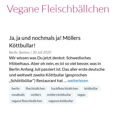
Vegane Fleischbällchen
Ja, ja und nochmals ja! Möllers
Köttbullar!
Berlin, Speisen,
| 30 Juli 2020
Wir wissen was Du jetzt denkst: Schwedisches
Möbelhaus. Aber oh nein, es ist so viel besser, was in
Berlin Anfang Juli passiert ist. Das aller erste deutsche
und weltweit zweite Köttbullar (gesprochen
„Schöttbüllar“) Restaurant hat …
„Ja, ja und nochmals ja! Möl
weiterlesen
berlin
fleichbällchen
hackfleischbällchen
köttbüllar
meatballs
möllers
möllers köttbullar
vegan
vegane fleischbällchen
veganes köttbullar