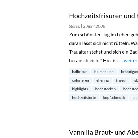
Hochzeitsfrisuren und
Stores,
| 2 April 2008
Zum schönsten Tag im Leben geh
daran lässt sich nicht rütteln. 
Traualtar stehst und sich ein Ba
heranschleicht? Hier ist …
„Hochz
weiter
ballfrisur
blumenkind
brätutiga
colorieren
ehering
friseur
gl
highlights
hochstecken
hochstec
hochzeitstorte
kopfschmuck
loc
Vannilla Braut- und Ab