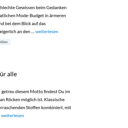
schlechte Gewissen beim Gedanken
atlichen Mode-Budget in ärmeren
d bei dem Blick auf das
igerlich an den …
„Poltisch korrekte Mode von Armedangels“
weiterlesen
tilien
ür alle
– getreu diesem Motto findest Du im
s an Röcken möglich ist. Klassische
rraschenden Stoffen kombiniert, mit
…
„„Rock it Baby“ – Röcke für alle“
weiterlesen