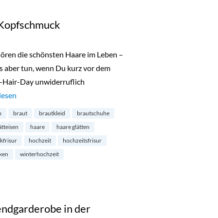
 Kopfschmuck
ören die schönsten Haare im Leben –
Was aber tun, wenn Du kurz vor dem
d-Hair-Day unwiderruflich
eitsfrisuren und Kopfschmuck“
lesen
m
braut
brautkleid
brautschuhe
ätteisen
haare
haare glätten
kfrisur
hochzeit
hochzeitsfrisur
ken
winterhochzeit
endgarderobe in der