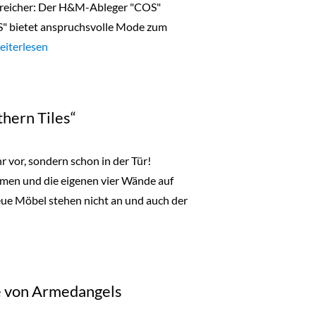
n reicher: Der H&M-Ableger "COS"
COS" bietet anspruchsvolle Mode zum
COS Store eröffnet am 28.3. in der Ehrenstraße“
eiterlesen
hern Tiles“
r vor, sondern schon in der Tür!
hmen und die eigenen vier Wände auf
eue Möbel stehen nicht an und auch der
„Southern Tiles““
e von Armedangels