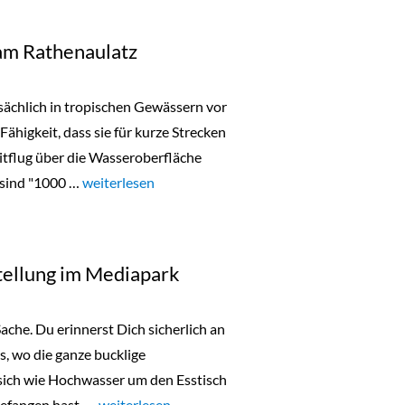
am Rathenaulatz
ächlich in tropischen Gewässern vor
higkeit, dass sie für kurze Strecken
itflug über die Wasseroberfläche
 sind "1000 …
„1000 fliegende Fische am Rathenaulatz“
weiterlesen
tellung im Mediapark
Sache. Du erinnerst Dich sicherlich an
, wo die ganze bucklige
sich wie Hochwasser um den Esstisch
gefangen hast, …
„„Familienleben“ – Ausstellung im Mediapark“
weiterlesen