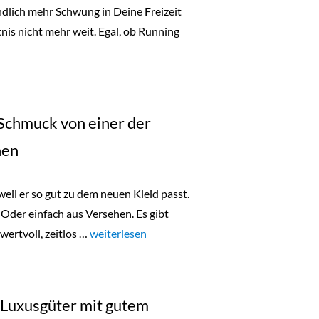
ndlich mehr Schwung in Deine Freizeit
tnis nicht mehr weit. Egal, ob Running
“ – der Sportladen nur für Frauen“
 Schmuck von einer der
nen
weil er so gut zu dem neuen Kleid passt.
 Oder einfach aus Versehen. Es gibt
wertvoll, zeitlos …
„„Herzstich in Metall“ – Schmuck von einer der
weiterlesen
– Luxusgüter mit gutem