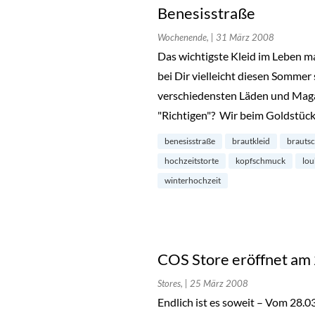
Benesisstraße
Wochenende,
| 31 März 2008
Das wichtigste Kleid im Leben man
bei Dir vielleicht diesen Somme
verschiedensten Läden und Maga
"Richtigen"? Wir beim Goldstüc
benesisstraße
brautkleid
brauts
hochzeitstorte
kopfschmuck
lou
winterhochzeit
COS Store eröffnet am 
Stores,
| 25 März 2008
Endlich ist es soweit – Vom 28.0