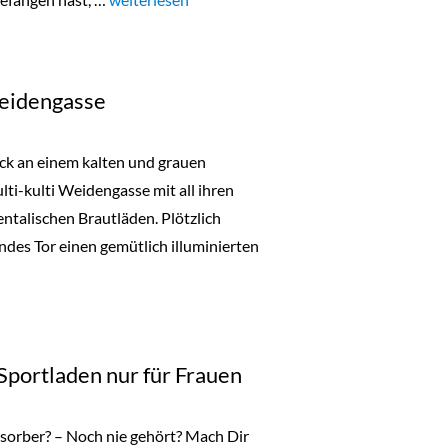
Weidengasse
ck an einem kalten und grauen
ti-kulti Weidengasse mit all ihren
talischen Brautläden. Plötzlich
endes Tor einen gemütlich illuminierten
n der Weidengasse“
Sportladen nur für Frauen
sorber? – Noch nie gehört? Mach Dir