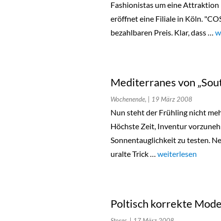
Fashionistas um eine Attraktio
eröffnet eine Filiale in Köln. "
bezahlbaren Preis. Klar, dass …
„
w
Mediterranes von „Sout
Wochenende,
| 19 März 2008
Nun steht der Frühling nicht meh
Höchste Zeit, Inventur vorzune
Sonnentauglichkeit zu testen. N
uralte Trick …
„Mediterranes von 
weiterlesen
Poltisch korrekte Mod
Stores,
| 17 März 2008