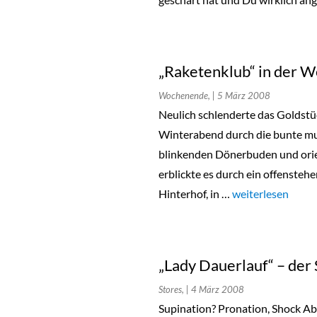
„Raketenklub“ in der 
Wochenende,
| 5 März 2008
Neulich schlenderte das Goldstü
Winterabend durch die bunte mul
blinkenden Dönerbuden und orien
erblickte es durch ein offensteh
Hinterhof, in …
„„Raketenklub“ i
weiterlesen
„Lady Dauerlauf“ – der 
Stores,
| 4 März 2008
Supination? Pronation, Shock Ab