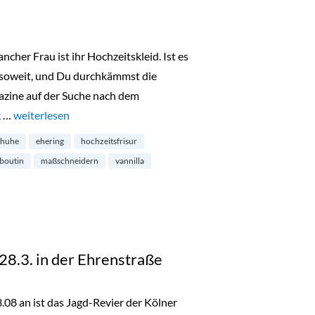
cher Frau ist ihr Hochzeitskleid. Ist es
r soweit, und Du durchkämmst die
zine auf der Suche nach dem
k …
„Vannilla Braut- und Abendgarderobe in der Benesisstraße“
weiterlesen
chuhe
ehering
hochzeitsfrisur
boutin
maßschneidern
vannilla
28.3. in der Ehrenstraße
3.08 an ist das Jagd-Revier der Kölner