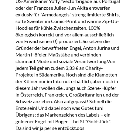
US-Amerikaner Yoffy, ‘Vectorbrigade’ aus Portugal
oder der Franzose Julien-Jun Akita entwerfen
exklusiv für "Armedangels" streng limitierte Shirts,
softe Sweater im Comic-Print und warme Zip-Up-
Hoodies für kühle Zwischenzeiten. 100%
ökologisch korrekt und vor allem ausschließlich
von Erwachsenen (!) produziert. So setzen die
Gründer der bewaffneten Engel, Anton Jurina und
Martin Höfeler, Maßstäbe und verbinden
charmant Mode und soziale Verantwortung.Von
jedem Teil gehen zudem 3,33 € an Charity-
Projekte in Südamerika. Noch sind die Klamotten
der Kölner nur im Internet erhältlich, aber noch in
diesem Jahr wollen die Jungs auch Szene-Hüpfer
in Österreich, Frankreich, Großbritannien und der
Schweiz anziehen. Also aufgepasst! Schnell die
Erste sein! Und dabei noch was Gutes tun!
Übrigens; das Markenzeichen des Labels – ein
goldener Engel mit Bogen – heißt "Goldstück".
Da sind wir ja per se entzückt.dos