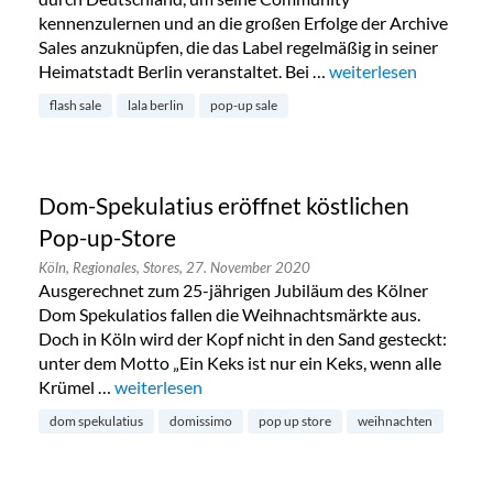
kennenzulernen und an die großen Erfolge der Archive
Sales anzuknüpfen, die das Label regelmäßig in seiner
Heimatstadt Berlin veranstaltet. Bei …
„Lala Berlin Flash Sal
weiterlesen
flash sale
lala berlin
pop-up sale
Dom-Spekulatius eröffnet köstlichen
Pop-up-Store
Köln,
Regionales,
Stores,
27. November 2020
Ausgerechnet zum 25-jährigen Jubiläum des Kölner
Dom Spekulatios fallen die Weihnachtsmärkte aus.
Doch in Köln wird der Kopf nicht in den Sand gesteckt:
unter dem Motto „Ein Keks ist nur ein Keks, wenn alle
Krümel …
„Dom-Spekulatius eröffnet köstlichen Pop-up-Sto
weiterlesen
dom spekulatius
domissimo
pop up store
weihnachten