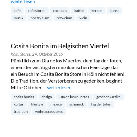
„Café Storch im Belgischen Viertel“
weiterlesen
cafe
cafe storch
cocktails
kaffee
kerzen
kunst
musik
poetry slam
rotweinm
wein
Cosita Bonita im Belgischen Viertel
Köln,
Stores,
24. Oktober 2019
Pünktlich zum Día de los Muertos, dem Tag der Toten,
einem der wichtigsten mexikanischen Feiertage, darf
ein Besuch im Cosita Bonita Store in Köln nicht fehlen!
Die Tradition, der Verstorbenen zu gedenken, beginnt
Mitte Oktober …
„Cosita Bonita im Belgischen Viertel“
weiterlesen
cosita bonita
design
Día de los Muertos
geschenkartikel
kultur
lifestyle
mexico
schmuck
tag der toten
tradition
wohnaccessiores