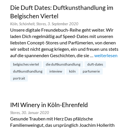
Die Duft Dates: Duftkunsthandlung im
Belgischen Viertel
Köln,
Schönheit,
Stores,
3. September 2020
Unsere digitale Freundebuch-Reihe geht weiter. Wir
laden Dich regelmäßig auf Speed-Dates mit unseren
liebsten Concept-Stores und Parfümerien, von denen
wir selbst nicht genug kriegen, ein und freuen uns stets
auf die spannenden Geschichten, die sie …
„Die Duft Dates: 
weiterlesen
belgisches viertel
die duftkunsthandlung
duft-dates
duftkunsthandlung
inteview
köln
parfumerie
portrait
IMI Winery in Köln-Ehrenfeld
Stores,
30. Januar 2020
Gesunde Trauben mit Herz Das pfälzische
Familienweingut, das ursprünglich Joachim Hollerith