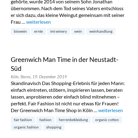
gehörte, wurde 2014 von seinem Sohn Jonathan
übernommen. Nach dem Tod seines Vaters entschloss
er sich dazu, das kleine Weingut gemeinsam mit seiner
Frau …
„IMI Winery in Köln-Ehrenfeld“
weiterlesen
biowein
ernte
imi winery
wein
weinhandlung
Greenwich Man Time in der Neustadt-
Süd
Köln,
Stores,
19. Dezember 2019
Skandinavisch Das Shopping-Erlebnis für jeden Mann:
einfach eintreten, stöbern, inspirieren lassen, beraten
lassen, anprobieren oder einfach blind mitnehmen –
perfekt. Fair Fashion ist nicht nur etwas für Frauen!
Der Greenwich Man Time Shop in Köln …
„Greenwich Man Ti
weiterlesen
fair fashion
fashion
herrenbekleidung
organic cotton
organic fashion
shopping