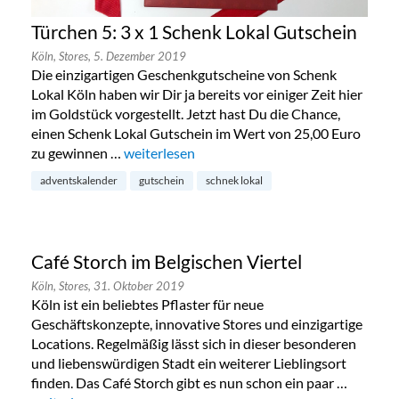
Türchen 5: 3 x 1 Schenk Lokal Gutschein
Köln,
Stores,
5. Dezember 2019
Die einzigartigen Geschenkgutscheine von Schenk
Lokal Köln haben wir Dir ja bereits vor einiger Zeit hier
im Goldstück vorgestellt. Jetzt hast Du die Chance,
einen Schenk Lokal Gutschein im Wert von 25,00 Euro
zu gewinnen …
„Türchen 5: 3 x 1 Schenk Lokal Gutschein“
weiterlesen
adventskalender
gutschein
schnek lokal
Café Storch im Belgischen Viertel
Köln,
Stores,
31. Oktober 2019
Köln ist ein beliebtes Pflaster für neue
Geschäftskonzepte, innovative Stores und einzigartige
Locations. Regelmäßig lässt sich in dieser besonderen
und liebenswürdigen Stadt ein weiterer Lieblingsort
finden. Das Café Storch gibt es nun schon ein paar …