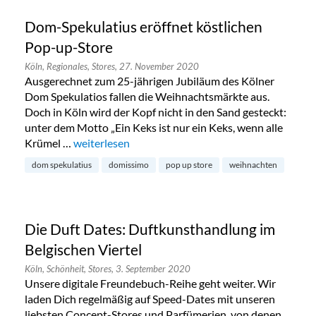
Dom-Spekulatius eröffnet köstlichen
Pop-up-Store
Köln,
Regionales,
Stores,
27. November 2020
Ausgerechnet zum 25-jährigen Jubiläum des Kölner
Dom Spekulatios fallen die Weihnachtsmärkte aus.
Doch in Köln wird der Kopf nicht in den Sand gesteckt:
unter dem Motto „Ein Keks ist nur ein Keks, wenn alle
Krümel …
„Dom-Spekulatius eröffnet köstlichen Pop-up-Sto
weiterlesen
dom spekulatius
domissimo
pop up store
weihnachten
Die Duft Dates: Duftkunsthandlung im
Belgischen Viertel
Köln,
Schönheit,
Stores,
3. September 2020
Unsere digitale Freundebuch-Reihe geht weiter. Wir
laden Dich regelmäßig auf Speed-Dates mit unseren
liebsten Concept-Stores und Parfümerien, von denen