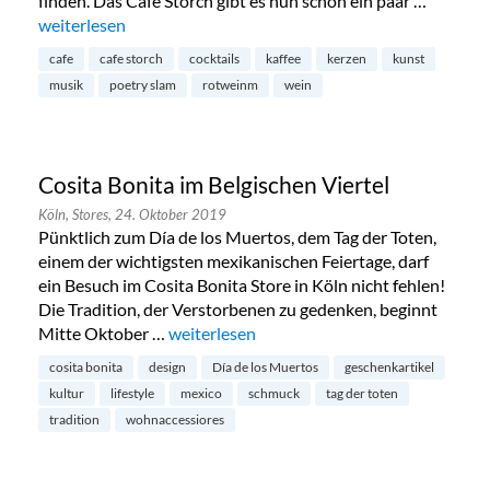
finden. Das Café Storch gibt es nun schon ein paar …
„Café Storch im Belgischen Viertel“
weiterlesen
cafe
cafe storch
cocktails
kaffee
kerzen
kunst
musik
poetry slam
rotweinm
wein
Cosita Bonita im Belgischen Viertel
Köln,
Stores,
24. Oktober 2019
Pünktlich zum Día de los Muertos, dem Tag der Toten,
einem der wichtigsten mexikanischen Feiertage, darf
ein Besuch im Cosita Bonita Store in Köln nicht fehlen!
Die Tradition, der Verstorbenen zu gedenken, beginnt
Mitte Oktober …
„Cosita Bonita im Belgischen Viertel“
weiterlesen
cosita bonita
design
Día de los Muertos
geschenkartikel
kultur
lifestyle
mexico
schmuck
tag der toten
tradition
wohnaccessiores