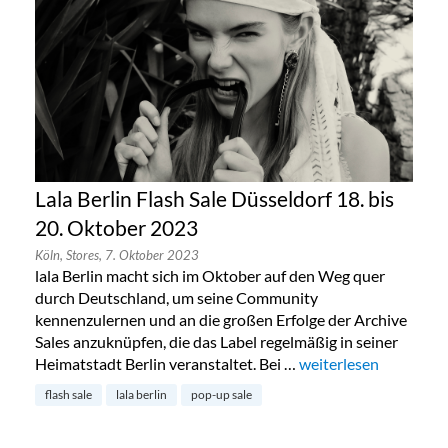
Lala Berlin Flash Sale Düsseldorf 18. bis
20. Oktober 2023
Köln,
Stores,
7. Oktober 2023
lala Berlin macht sich im Oktober auf den Weg quer
durch Deutschland, um seine Community
kennenzulernen und an die großen Erfolge der Archive
Sales anzuknüpfen, die das Label regelmäßig in seiner
Heimatstadt Berlin veranstaltet. Bei …
„Lala Berlin Flash Sal
weiterlesen
flash sale
lala berlin
pop-up sale