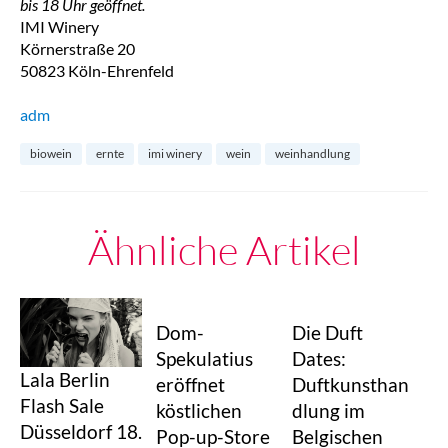
bis 18 Uhr geöffnet.
IMI Winery
Körnerstraße 20
50823 Köln-Ehrenfeld
adm
biowein
ernte
imi winery
wein
weinhandlung
Ähnliche Artikel
Dom-
Die Duft
Spekulatius
Dates:
Lala Berlin
eröffnet
Duftkunsthan
Flash Sale
köstlichen
dlung im
Düsseldorf 18.
Pop-up-Store
Belgischen