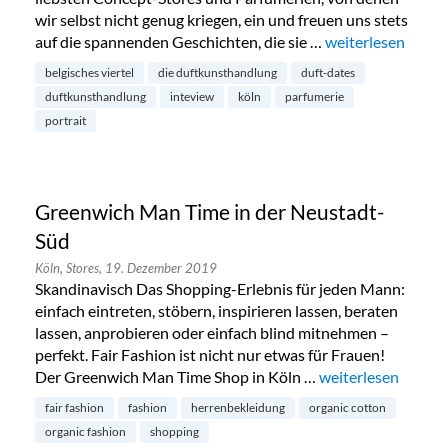
wir selbst nicht genug kriegen, ein und freuen uns stets
auf die spannenden Geschichten, die sie …
„Die Duft Dates: 
weiterlesen
belgisches viertel
die duftkunsthandlung
duft-dates
duftkunsthandlung
inteview
köln
parfumerie
portrait
Greenwich Man Time in der Neustadt-
Süd
Köln,
Stores,
19. Dezember 2019
Skandinavisch Das Shopping-Erlebnis für jeden Mann:
einfach eintreten, stöbern, inspirieren lassen, beraten
lassen, anprobieren oder einfach blind mitnehmen –
perfekt. Fair Fashion ist nicht nur etwas für Frauen!
Der Greenwich Man Time Shop in Köln …
„Greenwich Man Ti
weiterlesen
fair fashion
fashion
herrenbekleidung
organic cotton
organic fashion
shopping