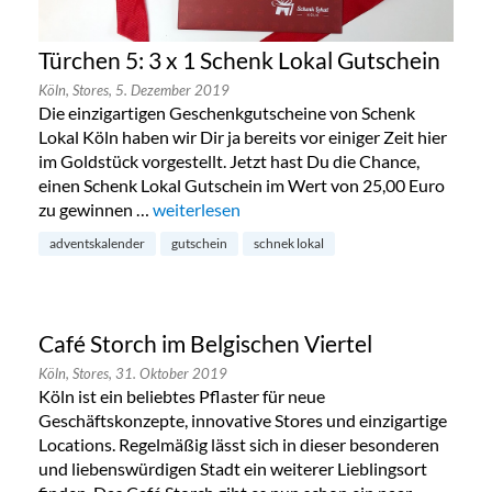
Türchen 5: 3 x 1 Schenk Lokal Gutschein
Köln,
Stores,
5. Dezember 2019
Die einzigartigen Geschenkgutscheine von Schenk
Lokal Köln haben wir Dir ja bereits vor einiger Zeit hier
im Goldstück vorgestellt. Jetzt hast Du die Chance,
einen Schenk Lokal Gutschein im Wert von 25,00 Euro
zu gewinnen …
„Türchen 5: 3 x 1 Schenk Lokal Gutschein“
weiterlesen
adventskalender
gutschein
schnek lokal
Café Storch im Belgischen Viertel
Köln,
Stores,
31. Oktober 2019
Köln ist ein beliebtes Pflaster für neue
Geschäftskonzepte, innovative Stores und einzigartige
Locations. Regelmäßig lässt sich in dieser besonderen
und liebenswürdigen Stadt ein weiterer Lieblingsort