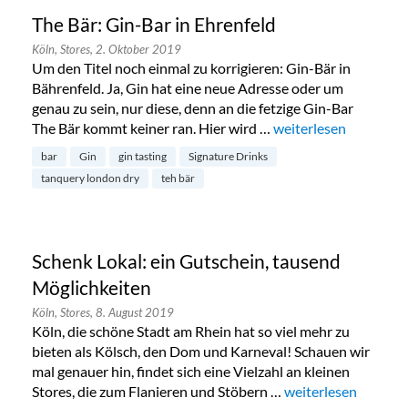
The Bär: Gin-Bar in Ehrenfeld
Köln,
Stores,
2. Oktober 2019
Um den Titel noch einmal zu korrigieren: Gin-Bär in
Bährenfeld. Ja, Gin hat eine neue Adresse oder um
genau zu sein, nur diese, denn an die fetzige Gin-Bar
The Bär kommt keiner ran. Hier wird …
„The Bär: Gin-Bar in 
weiterlesen
bar
Gin
gin tasting
Signature Drinks
tanquery london dry
teh bär
Schenk Lokal: ein Gutschein, tausend
Möglichkeiten
Köln,
Stores,
8. August 2019
Köln, die schöne Stadt am Rhein hat so viel mehr zu
bieten als Kölsch, den Dom und Karneval! Schauen wir
mal genauer hin, findet sich eine Vielzahl an kleinen
Stores, die zum Flanieren und Stöbern …
„Schenk Lokal: ein 
weiterlesen