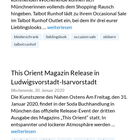
Münchnerinnen vollends dem Shopping-Rausch
hingeben. Talbot Runhof lädt zu ihrem Occasional Sale
im Talbot Runhof Outlet ein, bei dem ihr drei eurer
Lieblingslooks …
„Talbot Runhof Occasion Sale im Glockenba
weiterlesen
kleiderschrank
lieblingslook
occasion sale
stöbern
talbot runhof
This Orient Magazin Release in
Ludwigsvorstadt-Isarvorstadt
Wochenende,
30. Januar 2020
Die Kunstszene des Nahen Ostens Am Freitag, den 31.
Januar 2020, findet in der Soda Buchhandlung in
München das offizielle Release-Event der dritten
Ausgabe des Magazins „This Orient“ statt. In
entspannter und lockerer Atmosphäre werden …
„This Orient Magazin Release in Ludwigsvorstadt-Isarvorsta
weiterlesen