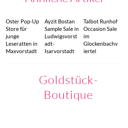
Oster Pop-Up
Ayzit Bostan
Talbot Runhof
Store für
Sample Sale in
Occasion Sale
junge
Ludwigsvorst
im
Leseratten in
adt-
Glockenbachv
Maxvorstadt
Isarvorstadt
iertel
Goldstück-
Boutique