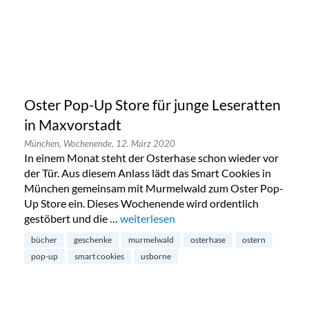
Oster Pop-Up Store für junge Leseratten
in Maxvorstadt
München,
Wochenende,
12. März 2020
In einem Monat steht der Osterhase schon wieder vor
der Tür. Aus diesem Anlass lädt das Smart Cookies in
München gemeinsam mit Murmelwald zum Oster Pop-
Up Store ein. Dieses Wochenende wird ordentlich
gestöbert und die …
„Oster Pop-Up Store für junge Leseratt
weiterlesen
bücher
geschenke
murmelwald
osterhase
ostern
pop-up
smart cookies
usborne