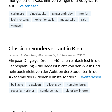
mongolischem Kaschmir von Ginger und Ruby warten
auf …
„Special Sale in Schwabing“
weiterlesen
cashmere
einzelstücke
ginger and ruby
interior
kleinrichtung
kollektionsteile
musterteile
sale
vintage
Classicon Sonderverkauf in Riem
Lebensart,
München,
Wochenende,
13. November 2019
Ein paar Dinge gehören in München einfach fest in die
Jahresplanung – die Rede ist nicht von der Wiesn und
nein auch nicht von der Auktion der Studenten in der
Akademie der Bildenen Künste sondern …
„Classicon Sonder
weiterlesen
bell table
classicon
eileen gray
nymphenburg
sebastian herkner
sonderverkauf
victoria wilmotte