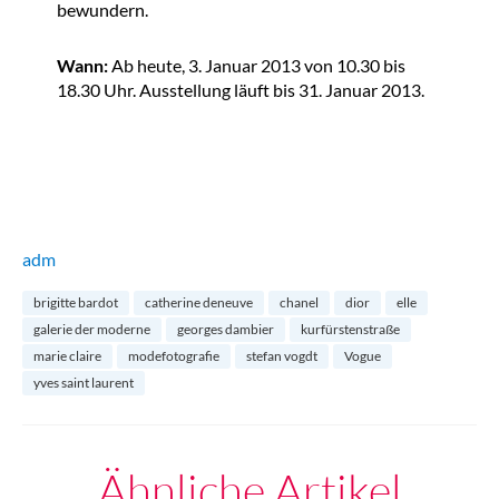
bewundern.
Wann:
Ab heute, 3. Januar 2013 von 10.30 bis
18.30 Uhr. Ausstellung läuft bis 31. Januar 2013.
adm
brigitte bardot
catherine deneuve
chanel
dior
elle
galerie der moderne
georges dambier
kurfürstenstraße
marie claire
modefotografie
stefan vogdt
Vogue
yves saint laurent
Ähnliche Artikel