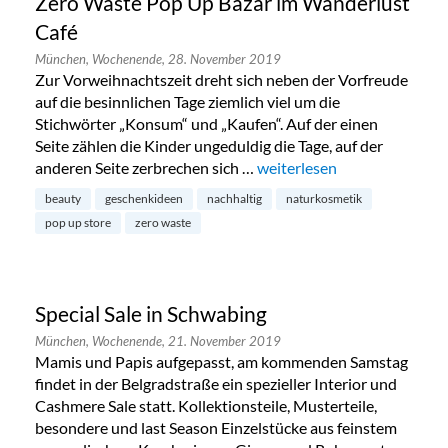
Zero Waste Pop Up Bazar im Wanderlust
Café
München,
Wochenende,
28. November 2019
Zur Vorweihnachtszeit dreht sich neben der Vorfreude
auf die besinnlichen Tage ziemlich viel um die
Stichwörter „Konsum“ und „Kaufen“. Auf der einen
Seite zählen die Kinder ungeduldig die Tage, auf der
anderen Seite zerbrechen sich …
„Zero Waste Pop Up Bazar 
weiterlesen
beauty
geschenkideen
nachhaltig
naturkosmetik
pop up store
zero waste
Special Sale in Schwabing
München,
Wochenende,
21. November 2019
Mamis und Papis aufgepasst, am kommenden Samstag
findet in der Belgradstraße ein spezieller Interior und
Cashmere Sale statt. Kollektionsteile, Musterteile,
besondere und last Season Einzelstücke aus feinstem