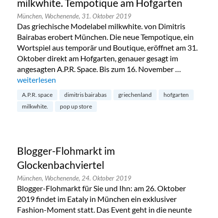
milkwhite. Tempotique am Hofgarten
München,
Wochenende,
31. Oktober 2019
Das griechische Modelabel milkwhite. von Dimitris
Bairabas erobert München. Die neue Tempotique, ein
Wortspiel aus temporär und Boutique, eröffnet am 31.
Oktober direkt am Hofgarten, genauer gesagt im
angesagten A.P.R. Space. Bis zum 16. November …
„milkwhite. Tempotique am Hofgarten“
weiterlesen
A.P.R. space
dimitris bairabas
griechenland
hofgarten
milkwhite.
pop up store
Blogger-Flohmarkt im
Glockenbachviertel
München,
Wochenende,
24. Oktober 2019
Blogger-Flohmarkt für Sie und Ihn: am 26. Oktober
2019 findet im Eataly in München ein exklusiver
Fashion-Moment statt. Das Event geht in die neunte