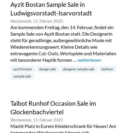
Ayzit Bostan Sample Sale in
Ludwigsvorstadt-Isarvorstadt
Wochenende,
13. Februar 2020
Am kommenden Freitag, den 14. Februar, findet ein
Sample Sale von Ayzit Bostan statt. Die Designerin
steht für geradlinige, außergewöhnliche Mode mit
Wiedererkennungswert. Kleine Details wie
extravagante Cut-Outs, Wortspiele und Materialien
mit besonderer Haptik formen …
„Ayzit Bostan Sample Sale 
weiterlesen
ayzit bostan
design sale
designer sample sale
fashion
sample sale
Talbot Runhof Occasion Sale im
Glockenbachviertel
Wochenende,
13. Februar 2020
Macht Platz in Eurem Kleiderschrank für Neues! Am
kommenden Wochenende können sich